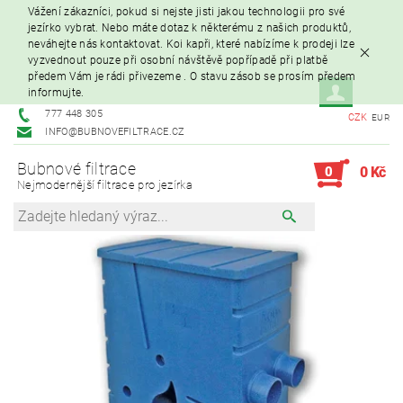
Vážení zákazníci, pokud si nejste jisti jakou technologii pro své
jezírko vybrat. Nebo máte dotaz k některému z našich produktů,
neváhejte nás kontaktovat. Koi kapři, které nabízíme k prodeji lze
vyzvednout pouze při osobní návštěvě popřípadě při platbě
předem Vám je rádi přivezeme . O stavu zásob se prosím předem
informujte.
777 448 305
CZK
EUR
INFO@BUBNOVEFILTRACE.CZ
Bubnové filtrace
0
0 Kč
Nejmodernější filtrace pro jezírka