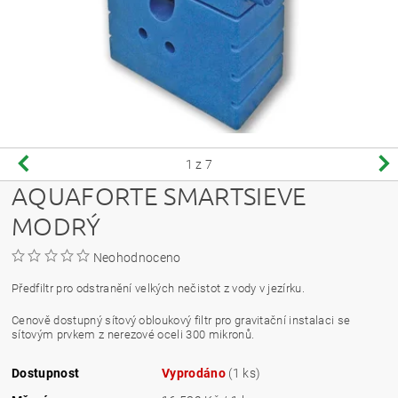
1
z 7
AQUAFORTE SMARTSIEVE
MODRÝ
Neohodnoceno
Předfiltr pro odstranění velkých nečistot z vody v jezírku.
Cenově dostupný sítový obloukový filtr pro gravitační instalaci se
sítovým prvkem z nerezové oceli 300 mikronů.
Dostupnost
Vyprodáno
(1 ks)