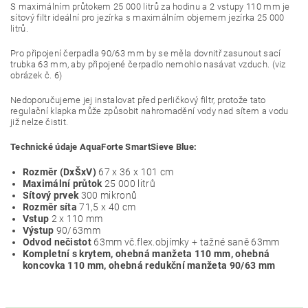
S maximálním průtokem 25 000 litrů za hodinu a 2 vstupy 110 mm je
sítový filtr ideální pro jezírka s maximálním objemem jezírka 25 000
litrů.
Pro připojení čerpadla 90/63 mm by se měla dovnitř zasunout sací
trubka 63 mm, aby připojené čerpadlo nemohlo nasávat vzduch.
(viz
obrázek č. 6)
Nedoporučujeme jej instalovat před perličkový filtr, protože tato
regulační klapka může způsobit nahromadění vody nad sítem a vodu
již nelze čistit.
Technické údaje AquaForte SmartSieve Blue:
Rozměr (DxŠxV)
67 x 36 x 101 cm
Maximální průtok
25 000 litrů
Sítový prvek
300 mikronů
Rozměr síta
71,5 x 40 cm
Vstup
2 x 110 mm
Výstup
90/63mm
Odvod nečistot
63mm vč.flex.objímky + tažné saně 63mm
Kompletní s krytem, ​​ohebná manžeta 110 mm, ohebná
koncovka 110 mm, ohebná redukční manžeta 90/63 mm