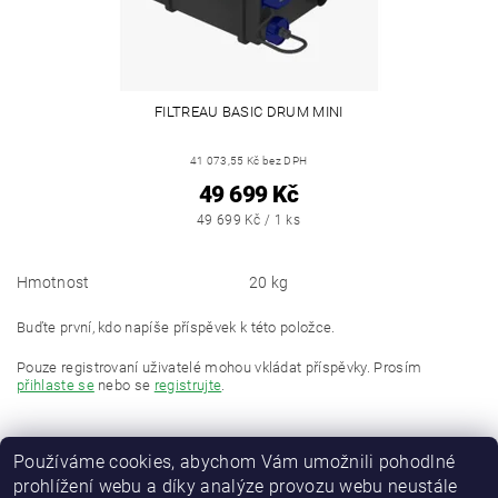
FILTREAU BASIC DRUM MINI
41 073,55 Kč bez DPH
49 699 Kč
49 699 Kč / 1 ks
Hmotnost
20 kg
Buďte první, kdo napíše příspěvek k této položce.
Pouze registrovaní uživatelé mohou vkládat příspěvky. Prosím
přihlaste se
nebo se
registrujte
.
Používáme cookies, abychom Vám umožnili pohodlné
prohlížení webu a díky analýze provozu webu neustále