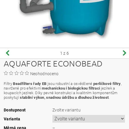
1
z 6
AQUAFORTE ECONOBEAD
Neohodnoceno
Filtry
Beadfilters řady EB
jsou robustní a osvědčené
perličkové filtry
,
navržené pro efektivní
mechanickou i biologickou filtraci
jezírek a
koupacích jezírek. Díky pevné konstrukci a kvalitním komponentům
poskytují
stabilní výkon, snadnou údržbu a dlouhou životnost
.
Dostupnost
Zvolte variantu
Varianta
Měrná cena
–