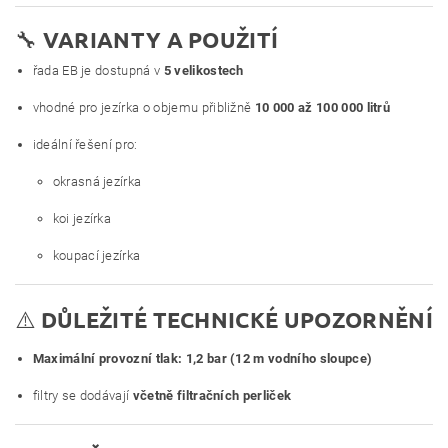
🔧
VARIANTY A POUŽITÍ
řada EB je dostupná v
5 velikostech
vhodné pro jezírka o objemu přibližně
10 000 až 100 000 litrů
ideální řešení pro:
okrasná jezírka
koi jezírka
koupací jezírka
⚠️
DŮLEŽITÉ TECHNICKÉ UPOZORNĚNÍ
Maximální provozní tlak:
1,2 bar (12 m vodního sloupce)
filtry se dodávají
včetně filtračních perliček