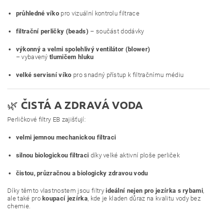
průhledné víko
pro vizuální kontrolu filtrace
filtrační perličky (beads)
– součást dodávky
výkonný a velmi spolehlivý ventilátor (blower)
– vybavený
tlumičem hluku
velké servisní víko
pro snadný přístup k filtračnímu médiu
🌿
ČISTÁ A ZDRAVÁ VODA
Perličkové filtry EB zajišťují:
velmi jemnou mechanickou filtraci
silnou biologickou filtraci
díky velké aktivní ploše perliček
čistou, průzračnou a biologicky zdravou vodu
Díky těmto vlastnostem jsou filtry
ideální nejen pro jezírka s rybami
,
ale také pro
koupací jezírka
, kde je kladen důraz na kvalitu vody bez
chemie.