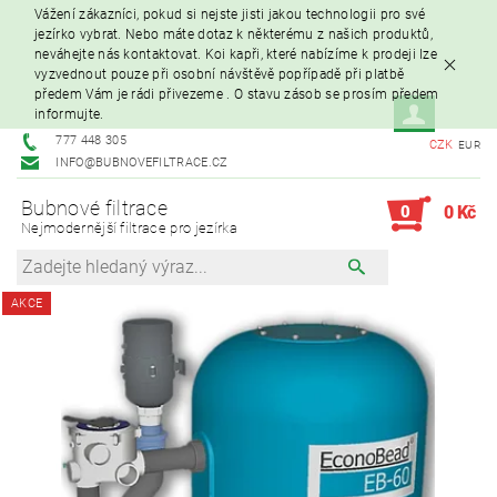
Vážení zákazníci, pokud si nejste jisti jakou technologii pro své
jezírko vybrat. Nebo máte dotaz k některému z našich produktů,
neváhejte nás kontaktovat. Koi kapři, které nabízíme k prodeji lze
vyzvednout pouze při osobní návštěvě popřípadě při platbě
předem Vám je rádi přivezeme . O stavu zásob se prosím předem
informujte.
777 448 305
CZK
EUR
INFO@BUBNOVEFILTRACE.CZ
Bubnové filtrace
0
0 Kč
Nejmodernější filtrace pro jezírka
AKCE