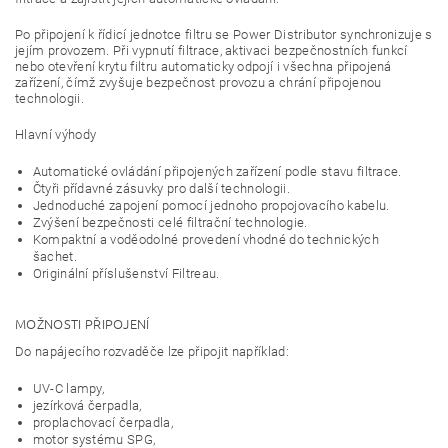
Po připojení k řídicí jednotce filtru se Power Distributor synchronizuje s
jejím provozem. Při vypnutí filtrace, aktivaci bezpečnostních funkcí
nebo otevření krytu filtru automaticky odpojí i všechna připojená
zařízení, čímž zvyšuje bezpečnost provozu a chrání připojenou
technologii.
Hlavní výhody
Automatické ovládání připojených zařízení podle stavu filtrace.
Čtyři přídavné zásuvky pro další technologii.
Jednoduché zapojení pomocí jednoho propojovacího kabelu.
Zvýšení bezpečnosti celé filtrační technologie.
Kompaktní a voděodolné provedení vhodné do technických
šachet.
Originální příslušenství Filtreau.
MOŽNOSTI PŘIPOJENÍ
Do napájecího rozvaděče lze připojit například:
UV-C lampy,
jezírková čerpadla,
proplachovací čerpadla,
motor systému SPG,