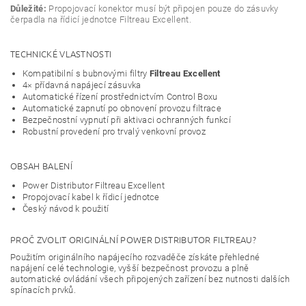
Důležité:
Propojovací konektor musí být připojen pouze do zásuvky
čerpadla na řídicí jednotce Filtreau Excellent.
TECHNICKÉ VLASTNOSTI
Kompatibilní s bubnovými filtry
Filtreau Excellent
4× přídavná napájecí zásuvka
Automatické řízení prostřednictvím Control Boxu
Automatické zapnutí po obnovení provozu filtrace
Bezpečnostní vypnutí při aktivaci ochranných funkcí
Robustní provedení pro trvalý venkovní provoz
OBSAH BALENÍ
Power Distributor Filtreau Excellent
Propojovací kabel k řídicí jednotce
Český návod k použití
PROČ ZVOLIT ORIGINÁLNÍ POWER DISTRIBUTOR FILTREAU?
Použitím originálního napájecího rozvaděče získáte přehledné
napájení celé technologie, vyšší bezpečnost provozu a plně
automatické ovládání všech připojených zařízení bez nutnosti dalších
spínacích prvků.