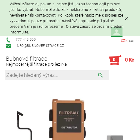
Vážení zákazníci, pokud si nejste jisti jakou technologii pro své
jezírko vybrat. Nebo máte dotaz k některému z našich produktů,
neváhejte nás kontaktovat. Koi kapři, které nabízíme k prodeji lze
vyzvednout pouze při osobní návštěvě popřípadě při platbě
předem Vám je rádi přivezeme . O stavu zásob se prosím předem
informujte.
777 448 305
CZK
EUR
INFO@BUBNOVEFILTRACE.CZ
Bubnové filtrace
0
0 Kč
Nejmodernější filtrace pro jezírka