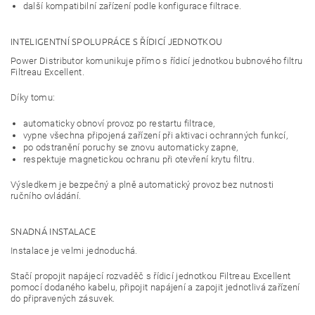
další kompatibilní zařízení podle konfigurace filtrace.
INTELIGENTNÍ SPOLUPRÁCE S ŘÍDICÍ JEDNOTKOU
Power Distributor komunikuje přímo s řídicí jednotkou bubnového filtru
Filtreau Excellent.
Díky tomu:
automaticky obnoví provoz po restartu filtrace,
vypne všechna připojená zařízení při aktivaci ochranných funkcí,
po odstranění poruchy se znovu automaticky zapne,
respektuje magnetickou ochranu při otevření krytu filtru.
Výsledkem je bezpečný a plně automatický provoz bez nutnosti
ručního ovládání.
SNADNÁ INSTALACE
Instalace je velmi jednoduchá.
Stačí propojit napájecí rozvaděč s řídicí jednotkou Filtreau Excellent
pomocí dodaného kabelu, připojit napájení a zapojit jednotlivá zařízení
do připravených zásuvek.