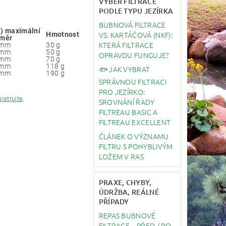
VÝBĚR FILTRACE
PODLE TYPU JEZÍRKA
BUBNOVÁ FILTRACE
) maximální
VS. KARTÁČOVÁ (NKF):
Hmotnost
ůměr
KTERÁ FILTRACE
 mm
30 g
 mm
50 g
OPRAVDU FUNGUJE?
 mm
70 g
 mm
118 g
🐟 JAK VYBRAT
 mm
190 g
SPRÁVNOU FILTRACI
PRO JEZÍRKO:
gistrujte
.
SROVNÁNÍ ŘADY
FILTREAU BASIC A
FILTREAU EXCELLENT
ČLÁNEK O VÝZNAMU
FILTRU S POHYBLIVÝM
LOŽEM V RAS
PRAXE, CHYBY,
ÚDRŽBA, REÁLNÉ
PŘÍPADY
REPAS BUBNOVÉ
FILTRACE – PŘED / PO