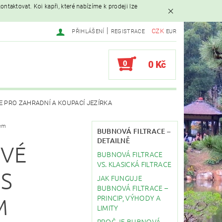
ntaktovat. Koi kapři, které nabízíme k prodeji lze
|
CZK
PŘIHLÁŠENÍ
REGISTRACE
EUR
0
0 Kč
E PRO ZAHRADNÍ A KOUPACÍ JEZÍRKA
tem
AVAČE
BUBNOVÁ FILTRACE –
DETAILNĚ
VÉ
BUBNOVÁ FILTRACE
EBY
STAVBA JEZÍRKA
VS. KLASICKÁ FILTRACE
 S
JAK FUNGUJE
BUBNOVÁ FILTRACE –
PRINCIP, VÝHODY A
M
LIMITY
PROČ JE BUBNOVÁ