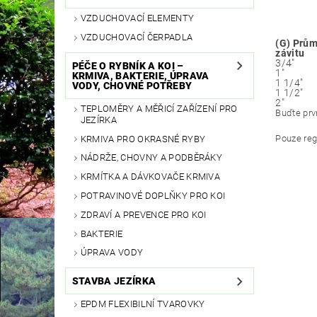
VZDUCHOVACÍ ELEMENTY
VZDUCHOVACÍ ČERPADLA
(G) Prům
závitu
3/4"
PÉČE O RYBNÍK A KOI –
1"
KRMIVA, BAKTERIE, ÚPRAVA
1 1/4"
VODY, CHOVNÉ POTŘEBY
1 1/2"
2"
TEPLOMĚRY A MĚŘICÍ ZAŘÍZENÍ PRO
Buďte prvn
JEZÍRKA
Pouze reg
KRMIVA PRO OKRASNÉ RYBY
NÁDRŽE, CHOVNY A PODBĚRÁKY
KRMÍTKA A DÁVKOVAČE KRMIVA
POTRAVINOVÉ DOPLŇKY PRO KOI
ZDRAVÍ A PREVENCE PRO KOI
BAKTERIE
ÚPRAVA VODY
STAVBA JEZÍRKA
EPDM FLEXIBILNÍ TVAROVKY