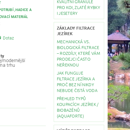
KVALITNÍ GRANULE
T
PRO KOI, ZLATÉ RYBKY
POTRUBÍ ,HADICE A
I JESETERY
OVACÍ MATERIÁL
K
ZÁKLADY FILTRACE
JEZÍREK
Dotaz
MECHANICKÁ VS.
BIOLOGICKÁ FILTRACE
– ROZDÍLY, KTERÉ VÁM
ity
PRODEJCI ČASTO
jmodernější
NEŘEKNOU
 na trhu
JAK FUNGUJE
FILTRACE JEZÍRKA A
PROČ BEZ NÍ NIKDY
NEBUDE ČISTÁ VODA
PŘEHLED TYPŮ
KOUPACÍCH JEZÍREK /
BIOBAZÉNŮ
(AQUAFORTE)