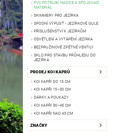
PVC POTRUBÍ, HADICE A SPOJOVACÍ
MATERIÁL
SKIMMERY PRO JEZÍRKA
SPODNÍ VÝPUSŤ - JEZÍRKOVÉ GULE
PŘÍSLUŠENSTVÍ K JEZÍRKŮM
OSVĚTLENÍ A VYTÁPĚNÍ JEZÍRKA
BEZPRUŽINOVÉ ZPĚTNÉ VENTILY
SKLO PRO STAVBU PRŮHLEDU DO
JEZÍRKA
PRODEJ KOI KAPRŮ
KOI KAPŘI DO 15 CM
KOI KAPŘI 15–30 CM
DÁRKY A POUKAZY
KOI KAPŘI 30–45 CM
KOI KAPŘI NAD 45 CM
ZNAČKY