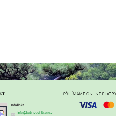
KT
PŘIJÍMÁME ONLINE PLATB
Infolinka
info
@
bubnovefiltrace.c