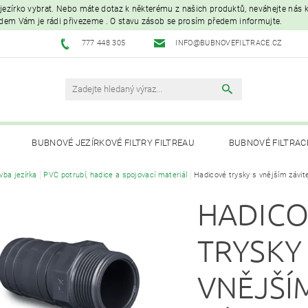
é jezírko vybrat. Nebo máte dotaz k některému z našich produktů, neváhejte nás ko
edem Vám je rádi přivezeme . O stavu zásob se prosím předem informujte.
777 448 305
INFO@BUBNOVEFILTRACE.CZ
BUBNOVÉ JEZÍRKOVÉ FILTRY FILTREAU
BUBNOVÉ FILTRAC
vba jezírka
PVC potrubí, hadice a spojovací materiál
Hadicové trysky s vnějším závi
UVC LAMPY A OZONIZÁTORY
JEZÍRKOVÁ ČERPADLA A VYS
HADICO
PÉČE O RYBNÍK A KOI – KRMIVA, BAKTERIE, ÚPRAVA VODY, CHOVNÉ POTŘ
TRYSKY
VNĚJŠÍ