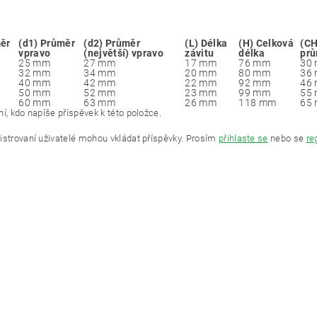
ěr
(d1) Průměr
(d2) Průměr
(L) Délka
(H) Celková
(CH
vpravo
(největší) vpravo
závitu
délka
pr
25 mm
27 mm
17 mm
76 mm
30
32 mm
34 mm
20 mm
80 mm
36
40 mm
42 mm
22 mm
92 mm
46
50 mm
52 mm
23 mm
99 mm
55
60 mm
63 mm
26 mm
118 mm
65
í, kdo napíše příspěvek k této položce.
istrovaní uživatelé mohou vkládat příspěvky. Prosím
přihlaste se
nebo se
re