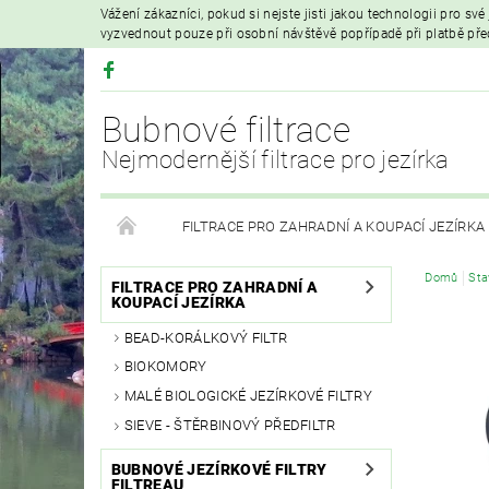
Vážení zákazníci, pokud si nejste jisti jakou technologii pro sv
vyzvednout pouze při osobní návštěvě popřípadě při platbě př
Bubnové filtrace
Nejmodernější filtrace pro jezírka
FILTRACE PRO ZAHRADNÍ A KOUPACÍ JEZÍRKA
Domů
Sta
HYDROIZOLAČNÍ FÓLIE
FILTRAČNÍ MATERIÁL
FILTRACE PRO ZAHRADNÍ A
KOUPACÍ JEZÍRKA
BEAD-KORÁLKOVÝ FILTR
VZDUCHOVÁ ČERPADLA A PROVZDUŠŇOVÁNÍ
BIOKOMORY
MALÉ BIOLOGICKÉ JEZÍRKOVÉ FILTRY
PRODEJ KOI KAPRŮ
MOJE OBJEDNÁVKA
SIEVE - ŠTĚRBINOVÝ PŘEDFILTR
BUBNOVÉ JEZÍRKOVÉ FILTRY
FILTREAU