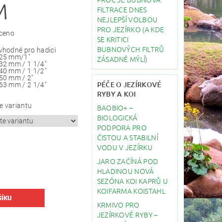
M
FILTRACE DNES
NEJLEPŠÍ VOLBOU
PRO JEZÍRKO (A KDE
ceno
SE KRITICI
BUBNOVÝCH FILTRŮ
vhodné pro hadici
25 mm/1"
ZÁSADNĚ MÝLÍ)
32 mm / 1 1/4"
40 mm / 1 1/2"
50 mm / 2"
PÉČE O JEZÍRKOVÉ
63 mm / 2 1/4"
RYBY A KOI
e variantu
BAOBIO+ –
BIOLOGICKÁ
PODPORA PRO
ČISTOU A STABILNÍ
VODU V JEZÍRKU
JARO ZAČÍNÁ POD
HLADINOU NOVÁ
SEZÓNA KOI KAPRŮ U
KOIFARMA KOISTAHL
KRMIVO PRO
JEZÍRKOVÉ RYBY –