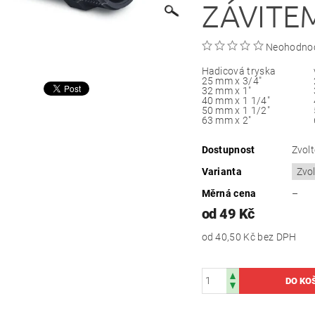
ZÁVITE
Neohodno
Hadicová tryska
25 mm x 3/4"
32 mm x 1"
40 mm x 1 1/4"
50 mm x 1 1/2"
63 mm x 2"
Dostupnost
Zvolt
Varianta
Měrná cena
–
od 49 Kč
od 40,50 Kč
bez DPH