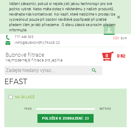
Vážení zákazníci, pokud si nejste jisti jakou technologii pro své
jezírko vybrat. Nebo máte dotaz k některému z našich produktů,
neváhejte nás kontaktovat. Koi kapři, které nabízíme k prodeji lze
vyzvednout pouze při osobní návštěvě popřípadě při platbě
předem Vám je rádi přivezeme . O stavu zásob se prosím předem
informujte.
777 448 305
CZK
EUR
INFO@BUBNOVEFILTRACE.CZ
Bubnové filtrace
0
0 Kč
Nejmodernější filtrace pro jezírka
EFAST
NA SKLADĚ
19
Kč
5675
Kč
POLOŽEK K ZOBRAZENÍ:
23