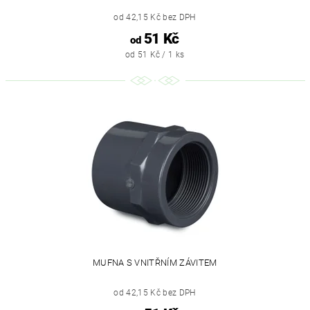
od 42,15 Kč bez DPH
51 Kč
od
od 51 Kč / 1 ks
MUFNA S VNITŘNÍM ZÁVITEM
od 42,15 Kč bez DPH