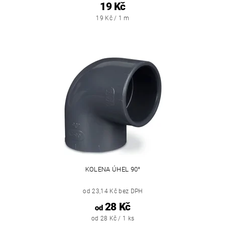
19 Kč
19 Kč / 1 m
KOLENA ÚHEL 90°
od 23,14 Kč bez DPH
28 Kč
od
od 28 Kč / 1 ks