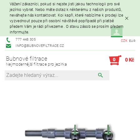
Vážení zákazníci, pokud si nejste jisti jakou technologii pro své
jezírko vybrat. Nebo máte dotaz k některému z našich produktů,
neváhejte nás kontaktovat. Koi kapři, které nabízíme k prodeji lze
vyzvednout pouze při osobní návštěvě popřípadě při platbě
předem Vám je rádi přivezeme . O stavu zásob se prosím předem
informujte.
777 448 305
CZK
EUR
INFO@BUBNOVEFILTRACE.CZ
Bubnové filtrace
0
0 Kč
Nejmodernější filtrace pro jezírka