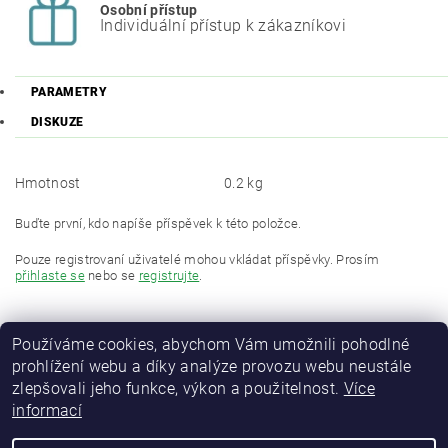
Osobní přístup
Individuální přístup k zákazníkovi
PARAMETRY
DISKUZE
Hmotnost
0.2 kg
Buďte první, kdo napíše příspěvek k této položce.
Pouze registrovaní uživatelé mohou vkládat příspěvky. Prosím
přihlaste se
nebo se
registrujte
.
Používáme cookies, abychom Vám umožnili pohodlné
prohlížení webu a díky analýze provozu webu neustále
zlepšovali jeho funkce, výkon a použitelnost.
Více
informací