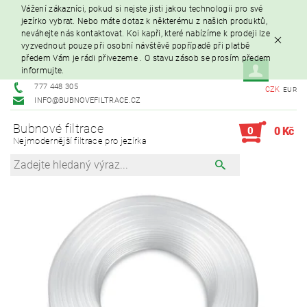
Vážení zákazníci, pokud si nejste jisti jakou technologii pro své
jezírko vybrat. Nebo máte dotaz k některému z našich produktů,
neváhejte nás kontaktovat. Koi kapři, které nabízíme k prodeji lze
vyzvednout pouze při osobní návštěvě popřípadě při platbě
předem Vám je rádi přivezeme . O stavu zásob se prosím předem
informujte.
777 448 305
CZK
EUR
INFO@BUBNOVEFILTRACE.CZ
Bubnové filtrace
0
0 Kč
Nejmodernější filtrace pro jezírka