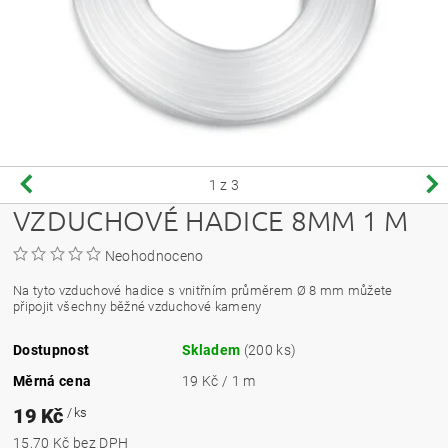
1
z 3
VZDUCHOVÉ HADICE 8MM 1 M
Neohodnoceno
Na tyto vzduchové hadice s vnitřním průměrem Ø 8 mm můžete
připojit všechny běžné vzduchové kameny
Dostupnost
Skladem
(200 ks)
Měrná cena
19 Kč / 1 m
19 Kč
/ ks
15,70 Kč bez DPH