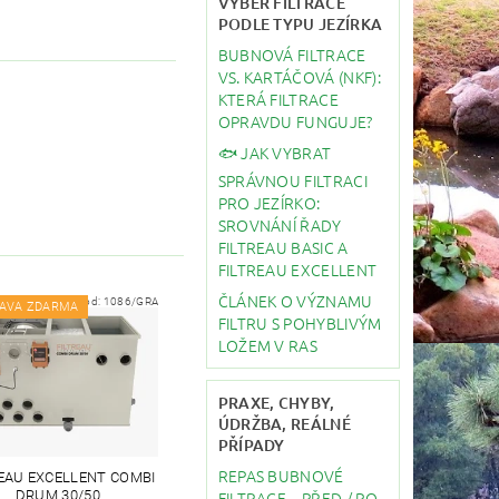
VÝBĚR FILTRACE
PODLE TYPU JEZÍRKA
BUBNOVÁ FILTRACE
VS. KARTÁČOVÁ (NKF):
KTERÁ FILTRACE
OPRAVDU FUNGUJE?
🐟 JAK VYBRAT
SPRÁVNOU FILTRACI
PRO JEZÍRKO:
SROVNÁNÍ ŘADY
FILTREAU BASIC A
FILTREAU EXCELLENT
ČLÁNEK O VÝZNAMU
Kód:
1086/GRA
AVA ZDARMA
FILTRU S POHYBLIVÝM
LOŽEM V RAS
PRAXE, CHYBY,
ÚDRŽBA, REÁLNÉ
PŘÍPADY
REPAS BUBNOVÉ
REAU EXCELLENT COMBI
FILTRACE – PŘED / PO
DRUM 30/50