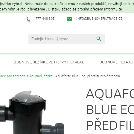
é jezírko vybrat. Nebo máte dotaz k některému z našich produktů, neváhejte nás ko
edem Vám je rádi přivezeme . O stavu zásob se prosím předem informujte.
777 448 305
INFO@BUBNOVEFILTRACE.CZ
BUBNOVÉ JEZÍRKOVÉ FILTRY FILTREAU
BUBNOVÉ FILTRAC
trace pro zahradní a koupací jezírka
Aquaforte Blue Eco -předfiltr pro čerpadla
UVC LAMPY A OZONIZÁTORY
JEZÍRKOVÁ ČERPADLA A VYS
AQUAF
PÉČE O RYBNÍK A KOI – KRMIVA, BAKTERIE, ÚPRAVA VODY, CHOVNÉ POTŘ
BLUE EC
PŘEDFI