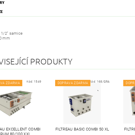
RY
ZE
2 1/2" samice
 50 mm
VISEJÍCÍ PRODUKTY
Kód:
1549
Kód:
168/GRA
AVA ZDARMA
DOPRAVA ZDARMA
DOPR
EAU EXCELLENT COMBI
FILTREAU BASIC COMBI 50 XL
FILT
RUM 80/100 XXL