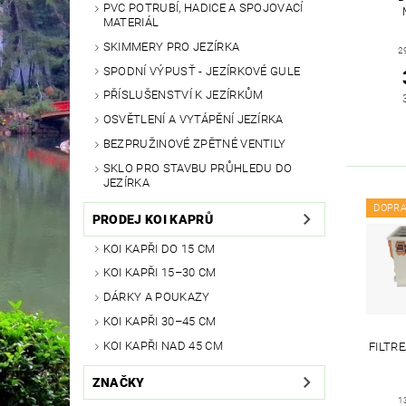
PVC POTRUBÍ, HADICE A SPOJOVACÍ
MATERIÁL
SKIMMERY PRO JEZÍRKA
2
SPODNÍ VÝPUSŤ - JEZÍRKOVÉ GULE
PŘÍSLUŠENSTVÍ K JEZÍRKŮM
OSVĚTLENÍ A VYTÁPĚNÍ JEZÍRKA
BEZPRUŽINOVÉ ZPĚTNÉ VENTILY
SKLO PRO STAVBU PRŮHLEDU DO
JEZÍRKA
DOPR
PRODEJ KOI KAPRŮ
KOI KAPŘI DO 15 CM
KOI KAPŘI 15–30 CM
DÁRKY A POUKAZY
KOI KAPŘI 30–45 CM
KOI KAPŘI NAD 45 CM
FILTR
ZNAČKY
1