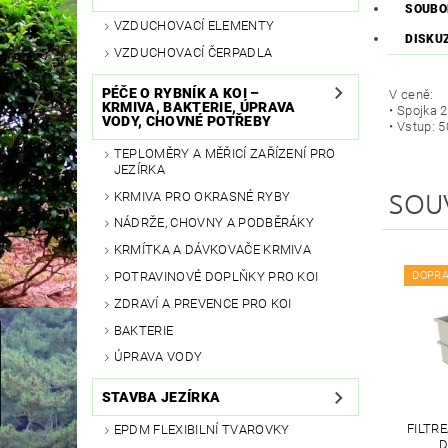
SOUBO
VZDUCHOVACÍ ELEMENTY
DISKU
VZDUCHOVACÍ ČERPADLA
PÉČE O RYBNÍK A KOI –
V ceně:
KRMIVA, BAKTERIE, ÚPRAVA
• Spojka 
VODY, CHOVNÉ POTŘEBY
• Vstup:
TEPLOMĚRY A MĚŘICÍ ZAŘÍZENÍ PRO
JEZÍRKA
SOU
KRMIVA PRO OKRASNÉ RYBY
NÁDRŽE, CHOVNY A PODBĚRÁKY
KRMÍTKA A DÁVKOVAČE KRMIVA
DOPR
POTRAVINOVÉ DOPLŇKY PRO KOI
ZDRAVÍ A PREVENCE PRO KOI
BAKTERIE
ÚPRAVA VODY
STAVBA JEZÍRKA
FILTR
EPDM FLEXIBILNÍ TVAROVKY
D