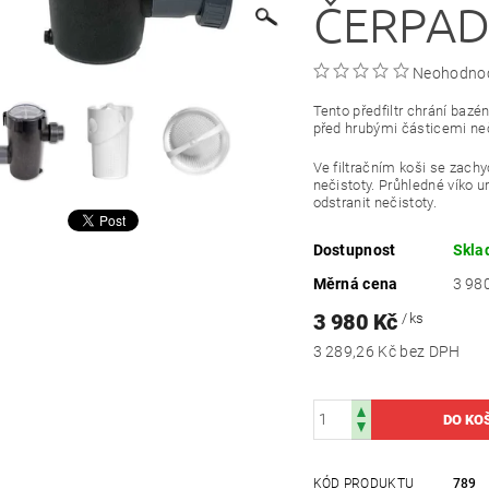
ČERPAD
Neohodno
Tento předfiltr chrání bazé
před hrubými částicemi neč
Ve filtračním koši se zachy
nečistoty.
Průhledné víko u
odstranit nečistoty.
Dostupnost
Skl
Měrná cena
3 980
3 980 Kč
/ ks
3 289,26 Kč bez DPH
KÓD PRODUKTU
789