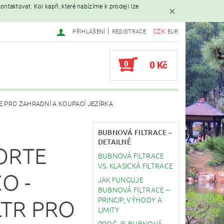
ntaktovat. Koi kapři, které nabízíme k prodeji lze
|
CZK
PŘIHLÁŠENÍ
REGISTRACE
EUR
0
0 Kč
E PRO ZAHRADNÍ A KOUPACÍ JEZÍRKA
AVAČE
BUBNOVÁ FILTRACE –
DETAILNĚ
ORTE
BUBNOVÁ FILTRACE
EBY
STAVBA JEZÍRKA
VS. KLASICKÁ FILTRACE
O -
JAK FUNGUJE
BUBNOVÁ FILTRACE –
PRINCIP, VÝHODY A
LTR PRO
LIMITY
PROČ JE BUBNOVÁ