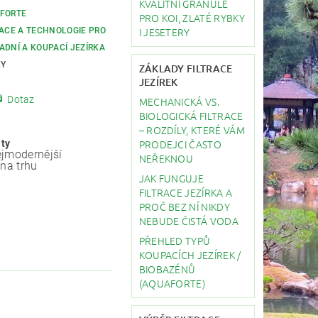
KVALITNÍ GRANULE
FORTE
PRO KOI, ZLATÉ RYBKY
I JESETERY
RACE A TECHNOLOGIE PRO
ADNÍ A KOUPACÍ JEZÍRKA
KY
ZÁKLADY FILTRACE
JEZÍREK
Dotaz
MECHANICKÁ VS.
BIOLOGICKÁ FILTRACE
– ROZDÍLY, KTERÉ VÁM
PRODEJCI ČASTO
ity
jmodernější
NEŘEKNOU
 na trhu
JAK FUNGUJE
FILTRACE JEZÍRKA A
PROČ BEZ NÍ NIKDY
NEBUDE ČISTÁ VODA
PŘEHLED TYPŮ
KOUPACÍCH JEZÍREK /
BIOBAZÉNŮ
(AQUAFORTE)