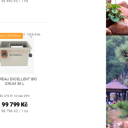
94 890 Kč / 1 ks
Kód:
1068/GRA
AVA ZDARMA
TREAU EXCELLENT BIO
DRUM 35 L
82 478,51 Kč bez DPH
99 799 Kč
99 799 Kč / 1 ks