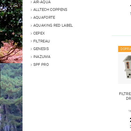
AIR-AQUA
ALLTECH COPPENS
AQUAFORTE
AQUAKING RED LABEL
CEPEX
FILTREAU
GENESIS
DOPR
INAZUMA
SPF PRO
FILTR
DR
1