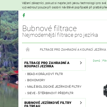
Vážení zákazníci, pokud si nejste jisti jakou technologii pro sv
vyzvednout pouze při osobní návštěvě popřípadě při platbě př
Bubnové filtrace
Nejmodernější filtrace pro jezírka
FILTRACE PRO ZAHRADNÍ A KOUPACÍ JEZÍRKA
Domů
Fil
HYDROIZOLAČNÍ FÓLIE
FILTRAČNÍ MATERIÁL
FILTRACE PRO ZAHRADNÍ A
KOUPACÍ JEZÍRKA
BEAD-KORÁLKOVÝ FILTR
VZDUCHOVÁ ČERPADLA A PROVZDUŠŇOVÁNÍ
BIOKOMORY
MALÉ BIOLOGICKÉ JEZÍRKOVÉ FILTRY
PRODEJ KOI KAPRŮ
MOJE OBJEDNÁVKA
SIEVE - ŠTĚRBINOVÝ PŘEDFILTR
BUBNOVÉ JEZÍRKOVÉ FILTRY
FILTREAU