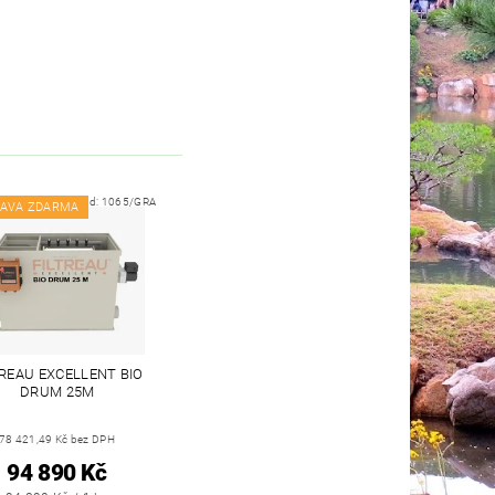
Kód:
1065/GRA
AVA ZDARMA
TREAU EXCELLENT BIO
DRUM 25M
78 421,49 Kč bez DPH
94 890 Kč