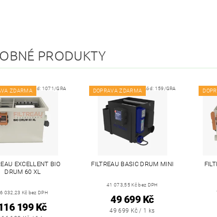
OBNÉ PRODUKTY
Kód:
1071/GRA
Kód:
159/GRA
AVA ZDARMA
DOPRAVA ZDARMA
DOPR
REAU EXCELLENT BIO
FILTREAU BASIC DRUM MINI
FIL
DRUM 60 XL
41 073,55 Kč bez DPH
6 032,23 Kč bez DPH
49 699 Kč
116 199 Kč
49 699 Kč / 1 ks