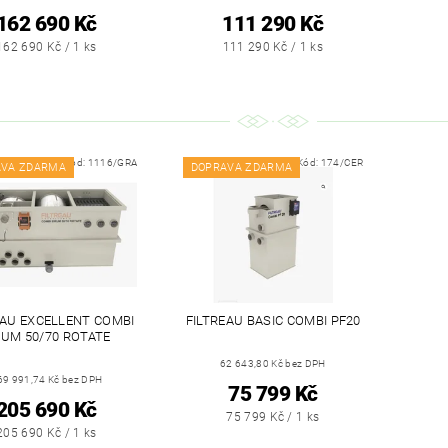
162 690 Kč
111 290 Kč
162 690 Kč / 1 ks
111 290 Kč / 1 ks
Kód:
1116/GRA
Kód:
174/CER
AVA ZDARMA
DOPRAVA ZDARMA
EAU EXCELLENT COMBI
FILTREAU BASIC COMBI PF20
UM 50/70 ROTATE
62 643,80 Kč bez DPH
69 991,74 Kč bez DPH
75 799 Kč
205 690 Kč
75 799 Kč / 1 ks
205 690 Kč / 1 ks