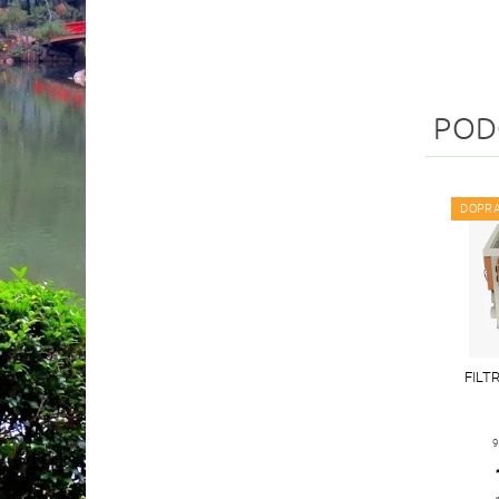
POD
DOPR
FILT
9