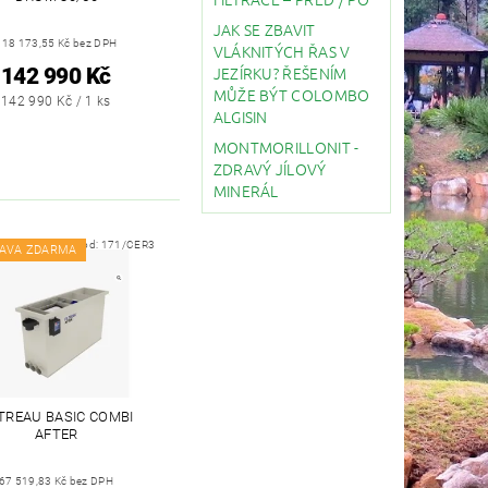
JAK SE ZBAVIT
118 173,55 Kč bez DPH
VLÁKNITÝCH ŘAS V
JEZÍRKU? ŘEŠENÍM
142 990 Kč
MŮŽE BÝT COLOMBO
142 990 Kč / 1 ks
ALGISIN
MONTMORILLONIT -
ZDRAVÝ JÍLOVÝ
MINERÁL
Kód:
171/CER3
AVA ZDARMA
LTREAU BASIC COMBI
AFTER
67 519,83 Kč bez DPH