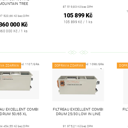
MOUNTAIN TREE
87 519,83 Kč bez DPH
105 899 Kč
97 520,66 Kč bez DPH
105 899 Kč / 1 ks
360 000 Kč
360 000 Kč / 1 ks
Kód:
1107/GRA
Kód:
1098/GRA
AVA ZDARMA
DOPRAVA ZDARMA
DOPR
EAU EXCELLENT COMBI
FILTREAU EXCELLENT COMBI
FI
DRUM 50/65 XL
DRUM 25/30 LOW IN LINE
34 454,55 Kč bez DPH
91 975,21 Kč bez DPH