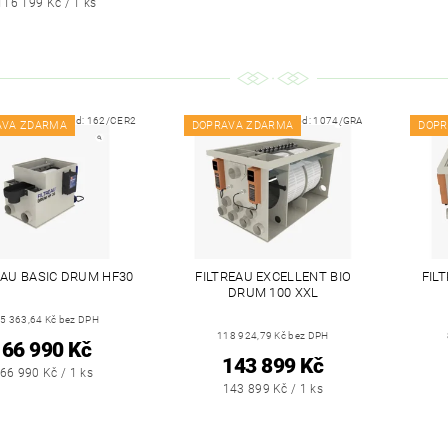
116 199 Kč / 1 ks
Kód:
162/CER2
Kód:
1074/GRA
AVA ZDARMA
DOPRAVA ZDARMA
DOPR
EAU BASIC DRUM HF30
FILTREAU EXCELLENT BIO
FIL
DRUM 100 XXL
5 363,64 Kč bez DPH
118 924,79 Kč bez DPH
66 990 Kč
143 899 Kč
66 990 Kč / 1 ks
143 899 Kč / 1 ks