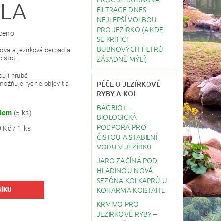
LA
FILTRACE DNES
NEJLEPŠÍ VOLBOU
PRO JEZÍRKO (A KDE
ceno
SE KRITICI
BUBNOVÝCH FILTRŮ
nová a jezírková čerpadla
ZÁSADNĚ MÝLÍ)
istot.
cují hrubé
PÉČE O JEZÍRKOVÉ
možňuje rychle objevit a
RYBY A KOI
BAOBIO+ –
adem
(5 ks)
BIOLOGICKÁ
PODPORA PRO
 Kč / 1 ks
ČISTOU A STABILNÍ
VODU V JEZÍRKU
JARO ZAČÍNÁ POD
HLADINOU NOVÁ
SEZÓNA KOI KAPRŮ U
KOIFARMA KOISTAHL
KRMIVO PRO
JEZÍRKOVÉ RYBY –