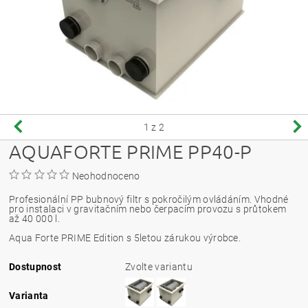
1
z 2
AQUAFORTE PRIME PP40-P
Neohodnoceno
Profesionální PP bubnový filtr s pokročilým ovládáním. Vhodné
pro instalaci v gravitačním nebo čerpacím provozu s průtokem
až 40 000 l.
Aqua Forte PRIME Edition s 5letou zárukou výrobce.
Dostupnost
Zvolte variantu
Varianta