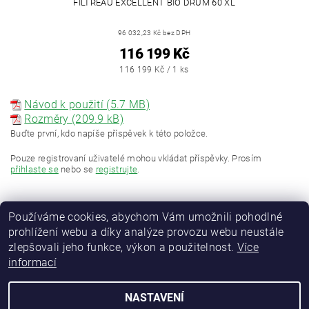
FILTREAU EXCELLENT BIO DRUM 60 XL
96 032,23 Kč bez DPH
116 199 Kč
116 199 Kč / 1 ks
Návod k použití (5.7 MB)
Rozměry (209.9 kB)
Buďte první, kdo napíše příspěvek k této položce.
Pouze registrovaní uživatelé mohou vkládat příspěvky. Prosím
přihlaste se
nebo se
registrujte
.
Používáme cookies, abychom Vám umožnili pohodlné
prohlížení webu a díky analýze provozu webu neustále
zlepšovali jeho funkce, výkon a použitelnost.
Více
informací
NASTAVENÍ