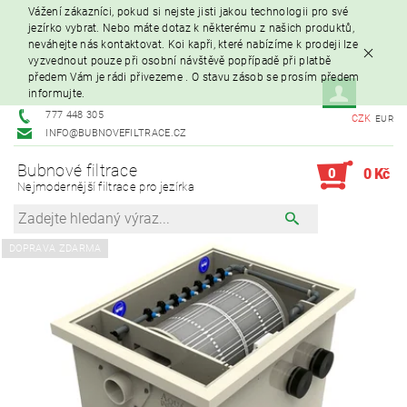
Vážení zákazníci, pokud si nejste jisti jakou technologii pro své
jezírko vybrat. Nebo máte dotaz k některému z našich produktů,
neváhejte nás kontaktovat. Koi kapři, které nabízíme k prodeji lze
vyzvednout pouze při osobní návštěvě popřípadě při platbě
předem Vám je rádi přivezeme . O stavu zásob se prosím předem
informujte.
777 448 305
CZK
EUR
INFO@BUBNOVEFILTRACE.CZ
Bubnové filtrace
0
0 Kč
Nejmodernější filtrace pro jezírka
DOPRAVA ZDARMA