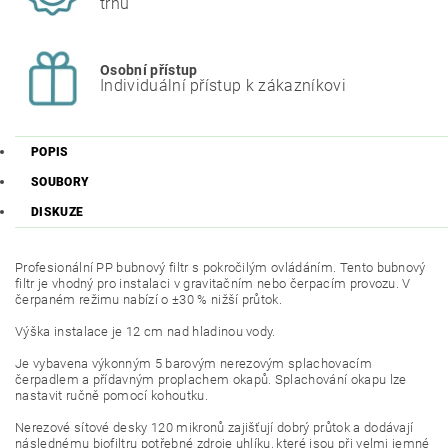
trhu
Osobní přístup
Individuální přístup k zákazníkovi
POPIS
SOUBORY
DISKUZE
Profesionální PP bubnový filtr s pokročilým ovládáním. Tento bubnový
filtr je vhodný pro instalaci v gravitačním nebo čerpacím provozu. V
čerpaném režimu nabízí o ±30 % nižší průtok.
Výška instalace je 12 cm nad hladinou vody.
Je vybavena výkonným 5 barovým nerezovým splachovacím
čerpadlem a přídavným proplachem okapů. Splachování okapu lze
nastavit ručně pomocí kohoutku.
Nerezové sítové desky 120 mikronů zajišťují dobrý průtok a dodávají
následnému biofiltru potřebné zdroje uhlíku, které jsou při velmi jemné