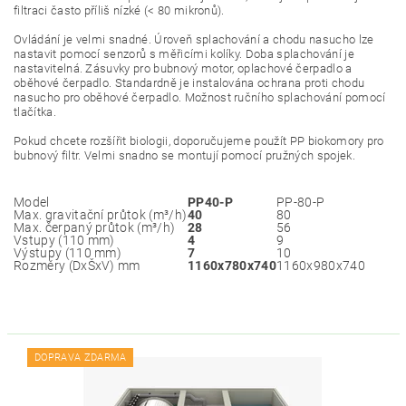
filtraci často příliš nízké (< 80 mikronů).
Ovládání je velmi snadné. Úroveň splachování a chodu nasucho lze
nastavit pomocí senzorů s měřicími kolíky. Doba splachování je
nastavitelná. Zásuvky pro bubnový motor, oplachové čerpadlo a
oběhové čerpadlo. Standardně je instalována ochrana proti chodu
nasucho pro oběhové čerpadlo. Možnost ručního splachování pomocí
tlačítka.
Pokud chcete rozšířit biologii, doporučujeme použít PP biokomory pro
bubnový filtr. Velmi snadno se montují pomocí pružných spojek.
Model
PP40-P
PP-80-P
Max. gravitační průtok (m³/h)
40
80
Max. čerpaný průtok (m³/h)
28
56
Vstupy (110 mm)
4
9
Výstupy (110 mm)
7
10
Rozměry (DxŠxV) mm
1160x780x740
1160x980x740
DOPRAVA ZDARMA