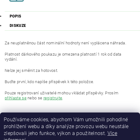
POPIS
DISKUZE
Za neuplatněnou část nominální hodnoty není vyplácena náhrada.
Platnost dárkového poukazu je omezena platností 1 rok od data
vydání.
Nelze jej směnit za hotovost.
Buďte první, kdo napíše příspěvek k této položce.
Pouze registrovaní uživatelé mohou vkládat příspěvky. Prosím
přihlaste se
nebo se
registrujte
.
Používáme cookies, abychom Vám umožnili pohodlné
prohlížení webu a díky analýze provozu webu neustále
zlepšovali jeho funkce, výkon a použitelnost.
Více