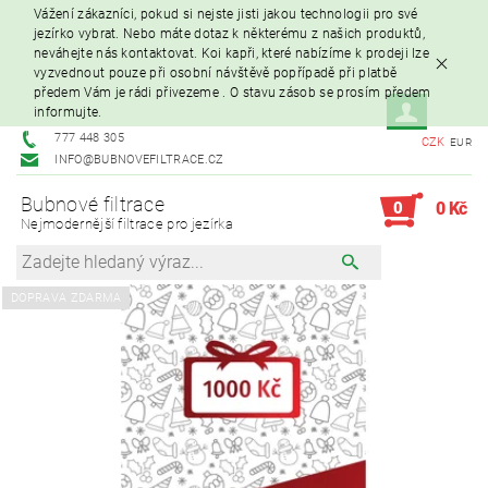
Vážení zákazníci, pokud si nejste jisti jakou technologii pro své
jezírko vybrat. Nebo máte dotaz k některému z našich produktů,
neváhejte nás kontaktovat. Koi kapři, které nabízíme k prodeji lze
vyzvednout pouze při osobní návštěvě popřípadě při platbě
předem Vám je rádi přivezeme . O stavu zásob se prosím předem
informujte.
777 448 305
CZK
EUR
INFO@BUBNOVEFILTRACE.CZ
Bubnové filtrace
0
0 Kč
Nejmodernější filtrace pro jezírka
DOPRAVA ZDARMA