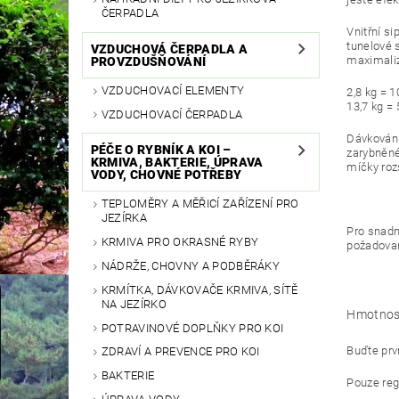
ČERPADLA
Vnitřní si
tunelové s
VZDUCHOVÁ ČERPADLA A
maximaliz
PROVZDUŠŇOVÁNÍ
VZDUCHOVACÍ ELEMENTY
2,8 kg = 1
13,7 kg = 
VZDUCHOVACÍ ČERPADLA
Dávkování
PÉČE O RYBNÍK A KOI –
zarybněné
KRMIVA, BAKTERIE, ÚPRAVA
míčky rozs
VODY, CHOVNÉ POTŘEBY
TEPLOMĚRY A MĚŘICÍ ZAŘÍZENÍ PRO
JEZÍRKA
Pro snadn
KRMIVA PRO OKRASNÉ RYBY
požadova
NÁDRŽE, CHOVNY A PODBĚRÁKY
KRMÍTKA, DÁVKOVAČE KRMIVA, SÍTĚ
NA JEZÍRKO
Hmotnos
POTRAVINOVÉ DOPLŇKY PRO KOI
Buďte prvn
ZDRAVÍ A PREVENCE PRO KOI
BAKTERIE
Pouze reg