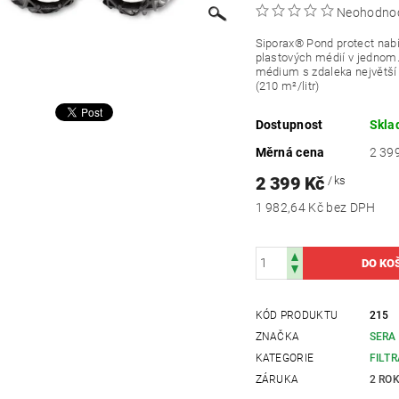
Neohodno
Siporax® Pond protect nabí
plastových médií v jednom
médium s zdaleka největší 
(210 m²/litr)
Dostupnost
Skl
Měrná cena
2 399
2 399 Kč
/ ks
1 982,64 Kč bez DPH
KÓD PRODUKTU
215
ZNAČKA
SERA
KATEGORIE
FILT
ZÁRUKA
2 RO