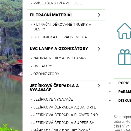
PŘÍSLUŠENSTVÍ PRO FÓLIE
FILTRAČNÍ MATERIÁL
FILTRAČNÍ DĚROVANÉ TRUBKY A
DESKY
BIOLOGICKÁ FILTRAČNÍ MÉDIA
UVC LAMPY A OZONIZÁTORY
NÁHRADNÍ DÍLY A UVC LAMPY
UV LAMPY
OZONIZÁTORY
POPIS
JEZÍRKOVÁ ČERPADLA A
VYSAVAČE
PARAM
JEZÍRKOVÉ VYSAVAČE
DISKU
JEZÍRKOVÁ ČERPADLA AQUAFORTE
JEZÍRKOVÁ ČERPADLA FLOWFRIEND
Sera sipor
oděru, kt
JEZÍRKOVÁ ČERPADLA SUPERFISH
chrání vn
NÁHRADNÍ DÍLY PRO JEZÍRKOVÁ
ještě efek