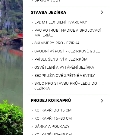
ÚPRAVA VODY
STAVBA JEZÍRKA
EPDM FLEXIBILNÍ TVAROVKY
PVC POTRUBÍ, HADICE A SPOJOVACÍ
MATERIÁL
SKIMMERY PRO JEZÍRKA
SPODNÍ VÝPUSŤ - JEZÍRKOVÉ GULE
PŘÍSLUŠENSTVÍ K JEZÍRKŮM
OSVĚTLENÍ A VYTÁPĚNÍ JEZÍRKA
BEZPRUŽINOVÉ ZPĚTNÉ VENTILY
SKLO PRO STAVBU PRŮHLEDU DO
JEZÍRKA
PRODEJ KOI KAPRŮ
KOI KAPŘI DO 15 CM
KOI KAPŘI 15–30 CM
DÁRKY A POUKAZY
KOI KAPŘI 30–45 CM