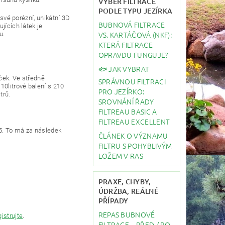
VÝBĚR FILTRACE
PODLE TYPU JEZÍRKA
 své porézní, unikátní 3D
BUBNOVÁ FILTRACE
jících látek je
VS. KARTÁČOVÁ (NKF):
u.
KTERÁ FILTRACE
OPRAVDU FUNGUJE?
🐟 JAK VYBRAT
ček. Ve středně
SPRÁVNOU FILTRACI
10litrové balení s 210
PRO JEZÍRKO:
trů.
SROVNÁNÍ ŘADY
FILTREAU BASIC A
FILTREAU EXCELLENT
5. To má za následek
ČLÁNEK O VÝZNAMU
FILTRU S POHYBLIVÝM
LOŽEM V RAS
PRAXE, CHYBY,
ÚDRŽBA, REÁLNÉ
PŘÍPADY
REPAS BUBNOVÉ
gistrujte
.
FILTRACE – PŘED / PO