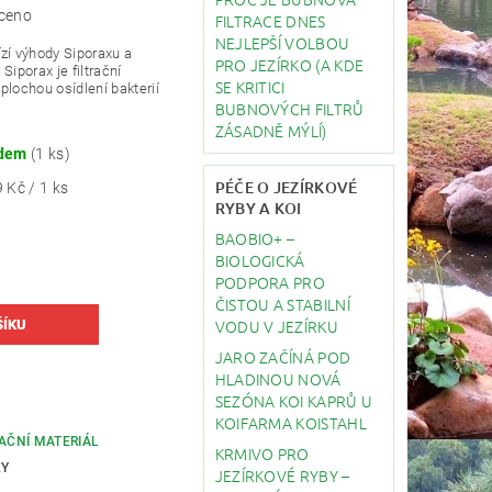
ceno
FILTRACE DNES
NEJLEPŠÍ VOLBOU
zí výhody Siporaxu a
PRO JEZÍRKO (A KDE
.
Siporax je filtrační
SE KRITICI
plochou osídlení bakterií
BUBNOVÝCH FILTRŮ
ZÁSADNĚ MÝLÍ)
adem
(1 ks)
PÉČE O JEZÍRKOVÉ
 Kč / 1 ks
RYBY A KOI
BAOBIO+ –
BIOLOGICKÁ
PODPORA PRO
ČISTOU A STABILNÍ
VODU V JEZÍRKU
JARO ZAČÍNÁ POD
HLADINOU NOVÁ
SEZÓNA KOI KAPRŮ U
KOIFARMA KOISTAHL
RAČNÍ MATERIÁL
KRMIVO PRO
KY
JEZÍRKOVÉ RYBY –