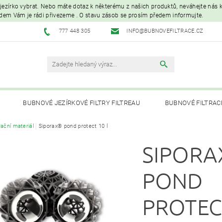
é jezírko vybrat. Nebo máte dotaz k některému z našich produktů, neváhejte nás ko
edem Vám je rádi přivezeme . O stavu zásob se prosím předem informujte.
777 448 305
INFO@BUBNOVEFILTRACE.CZ
BUBNOVÉ JEZÍRKOVÉ FILTRY FILTREAU
BUBNOVÉ FILTRAC
trační materiál
Siporax® pond protect 10 l
UVC LAMPY A OZONIZÁTORY
JEZÍRKOVÁ ČERPADLA A VYS
SIPOR
PÉČE O RYBNÍK A KOI – KRMIVA, BAKTERIE, ÚPRAVA VODY, CHOVNÉ POTŘ
POND
PROTEC