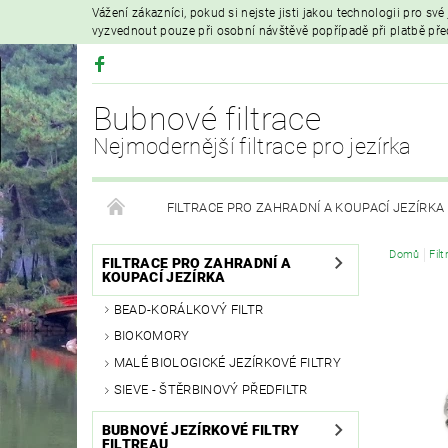
Vážení zákazníci, pokud si nejste jisti jakou technologii pro sv
vyzvednout pouze při osobní návštěvě popřípadě při platbě př
Bubnové filtrace
Nejmodernější filtrace pro jezírka
FILTRACE PRO ZAHRADNÍ A KOUPACÍ JEZÍRKA
Domů
Fil
HYDROIZOLAČNÍ FÓLIE
FILTRAČNÍ MATERIÁL
FILTRACE PRO ZAHRADNÍ A
KOUPACÍ JEZÍRKA
BEAD-KORÁLKOVÝ FILTR
VZDUCHOVÁ ČERPADLA A PROVZDUŠŇOVÁNÍ
BIOKOMORY
MALÉ BIOLOGICKÉ JEZÍRKOVÉ FILTRY
PRODEJ KOI KAPRŮ
MOJE OBJEDNÁVKA
SIEVE - ŠTĚRBINOVÝ PŘEDFILTR
BUBNOVÉ JEZÍRKOVÉ FILTRY
FILTREAU