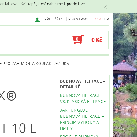
ntaktovat. Koi kapři, které nabízíme k prodeji lze
|
CZK
PŘIHLÁŠENÍ
REGISTRACE
EUR
0
0 Kč
E PRO ZAHRADNÍ A KOUPACÍ JEZÍRKA
AVAČE
BUBNOVÁ FILTRACE –
DETAILNĚ
AX®
BUBNOVÁ FILTRACE
EBY
STAVBA JEZÍRKA
VS. KLASICKÁ FILTRACE
JAK FUNGUJE
BUBNOVÁ FILTRACE –
PRINCIP, VÝHODY A
T 10 L
LIMITY
PROČ JE BUBNOVÁ