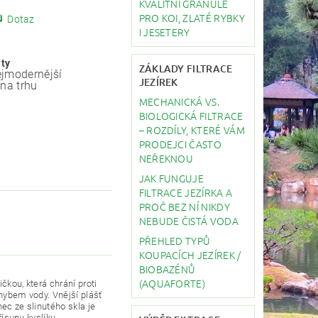
KVALITNÍ GRANULE
PRO KOI, ZLATÉ RYBKY
Dotaz
I JESETERY
ity
ZÁKLADY FILTRACE
jmodernější
JEZÍREK
 na trhu
MECHANICKÁ VS.
BIOLOGICKÁ FILTRACE
– ROZDÍLY, KTERÉ VÁM
PRODEJCI ČASTO
NEŘEKNOU
JAK FUNGUJE
FILTRACE JEZÍRKA A
PROČ BEZ NÍ NIKDY
NEBUDE ČISTÁ VODA
PŘEHLED TYPŮ
KOUPACÍCH JEZÍREK /
BIOBAZÉNŮ
(AQUAFORTE)
čkou, která chrání proti
ohybem vody. Vnější plášť
ec ze slinutého skla je
řísunu kyslíku.