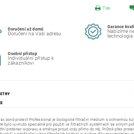
Tisk
Garance kval
Doručení až domů
Nabízíme ne
Doručení na Vaši adresu
technologie
Osobní přístup
Individuální přístup k
zákazníkovi
ETRY
ZE
ax pond protect Professional je biologické filtrační médium s ochrannou kuli
eré bylo vyvinuto speciálně pro použití ve filtračních systémech se silným p
itřní prstenec siporaxu a směruje proud vody přímo do něj. Průtok přes prsten
tivnější a nitrifikační výkon filtračních bakterií je zvýšen díky maximálnímu p