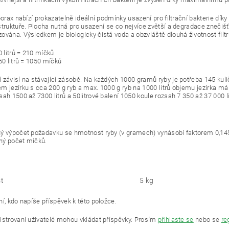
porax nabízí prokazatelně ideální podmínky usazení pro filtrační bakterie díky
truktuře. Plocha nutná pro usazení se co nejvíce zvětší a degradace znečišťu
ována. Výsledkem je biologicky čistá voda a obzvláště dlouhá životnost filtr
0 litrů = 210 míčků
50 litrů = 1050 míčků
 závisí na stávající zásobě. Na každých 1000 gramů ryby je potřeba 145 kuli
m jezírku s cca 200 g ryb a max. 1000 g ryb na 1000 litrů objemu jezírka má 
ah 1500 až 7300 litrů a 50litrové balení 1050 koule rozsah 7 350 až 37 000 li
ý výpočet požadavku se hmotnost ryby (v gramech) vynásobí faktorem 0,14
ný počet míčků.
t
5 kg
í, kdo napíše příspěvek k této položce.
istrovaní uživatelé mohou vkládat příspěvky. Prosím
přihlaste se
nebo se
re