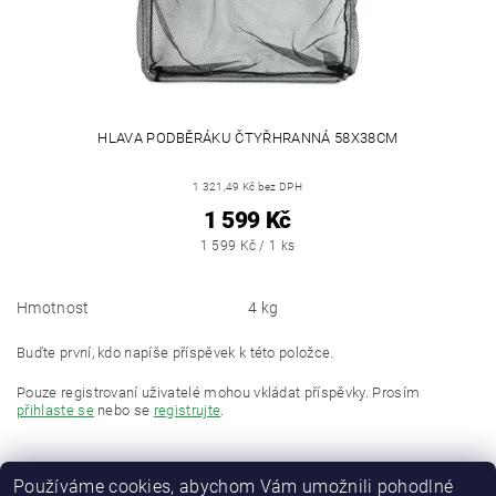
HLAVA PODBĚRÁKU ČTYŘHRANNÁ 58X38CM
1 321,49 Kč bez DPH
1 599 Kč
1 599 Kč / 1 ks
Hmotnost
4 kg
Buďte první, kdo napíše příspěvek k této položce.
Pouze registrovaní uživatelé mohou vkládat příspěvky. Prosím
přihlaste se
nebo se
registrujte
.
Používáme cookies, abychom Vám umožnili pohodlné