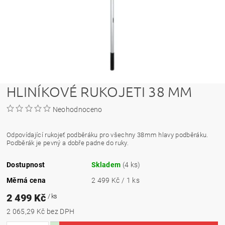
HLINÍKOVÉ RUKOJETI 38 MM
Neohodnoceno
Odpovídající rukojeť podběráku pro všechny 38mm hlavy podběráku.
Podběrák je pevný a dobře padne do ruky.
Dostupnost
Skladem
(4 ks)
Měrná cena
2 499 Kč / 1 ks
2 499 Kč
/ ks
2 065,29 Kč bez DPH