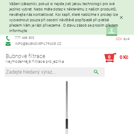
Vážení zákazníci, pokud si nejste jisti jakou technologii pro své
jezírko vybrat. Nebo máte dotaz k některému z našich produktů,
neváhejte nás kontaktovat. Koi kapři, které nabízíme k prodeji lze
vyzvednout pouze při osobní návštěvě popřípadě při platbě
předem Vám je rádi přivezeme . O stavu zásob se prosím předem
informujte.
777 448 305
CZK
EUR
INFO@BUBNOVEFILTRACE.CZ
Bubnové filtrace
0
0 Kč
Nejmodernější filtrace pro jezírka