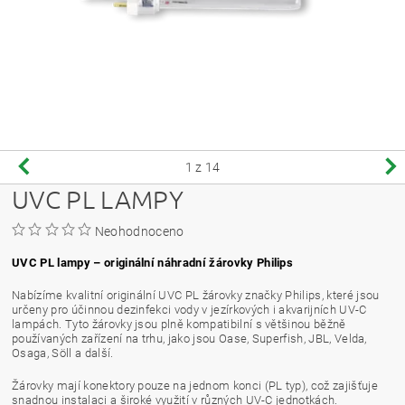
1
z 14
UVC PL LAMPY
Neohodnoceno
UVC PL lampy – originální náhradní žárovky Philips
Nabízíme kvalitní originální UVC PL žárovky značky
Philips
, které jsou
určeny pro účinnou dezinfekci vody v jezírkových i akvarijních UV-C
lampách. Tyto žárovky jsou plně kompatibilní s většinou běžně
používaných zařízení na trhu, jako jsou
Oase
,
Superfish
,
JBL
,
Velda
,
Osaga
,
Söll
a další.
Žárovky mají konektory pouze na jednom konci (PL typ), což zajišťuje
snadnou instalaci a široké využití v různých UV-C jednotkách.