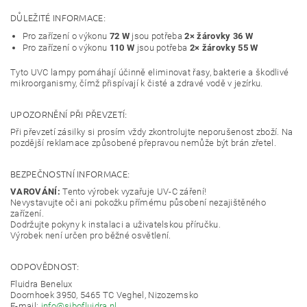
DŮLEŽITÉ INFORMACE:
Pro zařízení o výkonu
72 W
jsou potřeba
2× žárovky 36 W
Pro zařízení o výkonu
110 W
jsou potřeba
2× žárovky 55 W
Tyto UVC lampy pomáhají účinně eliminovat řasy, bakterie a škodlivé
mikroorganismy, čímž přispívají k čisté a zdravé vodě v jezírku.
UPOZORNĚNÍ PŘI PŘEVZETÍ:
Při převzetí zásilky si prosím vždy zkontrolujte neporušenost zboží. Na
pozdější reklamace způsobené přepravou nemůže být brán zřetel.
BEZPEČNOSTNÍ INFORMACE:
VAROVÁNÍ:
Tento výrobek vyzařuje UV-C záření!
Nevystavujte oči ani pokožku přímému působení nezajištěného
zařízení.
Dodržujte pokyny k instalaci a uživatelskou příručku.
Výrobek není určen pro běžné osvětlení.
ODPOVĚDNOST:
Fluidra Benelux
Doornhoek 3950, 5465 TC Veghel, Nizozemsko
E-mail:
info@sibofluidra.nl