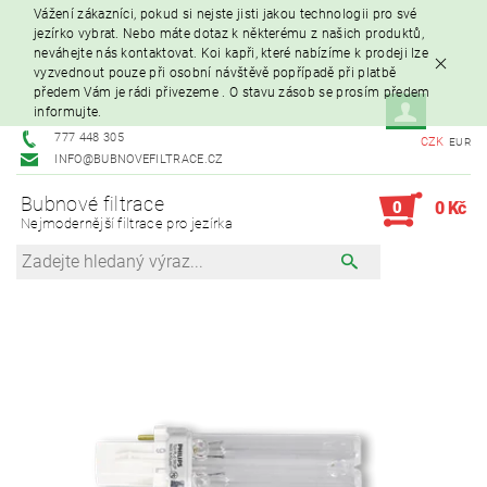
Vážení zákazníci, pokud si nejste jisti jakou technologii pro své
jezírko vybrat. Nebo máte dotaz k některému z našich produktů,
neváhejte nás kontaktovat. Koi kapři, které nabízíme k prodeji lze
vyzvednout pouze při osobní návštěvě popřípadě při platbě
předem Vám je rádi přivezeme . O stavu zásob se prosím předem
informujte.
777 448 305
CZK
EUR
INFO@BUBNOVEFILTRACE.CZ
Bubnové filtrace
0
0 Kč
Nejmodernější filtrace pro jezírka