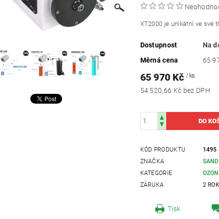
Neohodno
XT2000 je unikátní ve své 
Dostupnost
Na d
Měrná cena
65 97
65 970 Kč
/ ks
54 520,66 Kč bez DPH
KÓD PRODUKTU
1495
ZNAČKA
SAND
KATEGORIE
OZON
ZÁRUKA
2 RO
Tisk