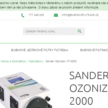
é jezírko vybrat. Nebo máte dotaz k některému z našich produktů, neváhejte nás ko
edem Vám je rádi přivezeme . O stavu zásob se prosím předem informujte.
777 448 305
INFO@BUBNOVEFILTRACE.CZ
BUBNOVÉ JEZÍRKOVÉ FILTRY FILTREAU
BUBNOVÉ FILTRAC
 lampy a Ozonizátory
Ozonizátory
Sander Ozonizer XT-2000
UVC LAMPY A OZONIZÁTORY
JEZÍRKOVÁ ČERPADLA A VYS
SANDE
PÉČE O RYBNÍK A KOI – KRMIVA, BAKTERIE, ÚPRAVA VODY, CHOVNÉ POTŘ
OZONIZ
2000