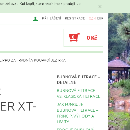
ntaktovat. Koi kapři, které nabízíme k prodeji lze
|
CZK
PŘIHLÁŠENÍ
REGISTRACE
EUR
0
0 Kč
E PRO ZAHRADNÍ A KOUPACÍ JEZÍRKA
AVAČE
BUBNOVÁ FILTRACE –
DETAILNĚ
R
BUBNOVÁ FILTRACE
EBY
STAVBA JEZÍRKA
VS. KLASICKÁ FILTRACE
ER XT-
JAK FUNGUJE
BUBNOVÁ FILTRACE –
PRINCIP, VÝHODY A
LIMITY
PROČ JE BUBNOVÁ