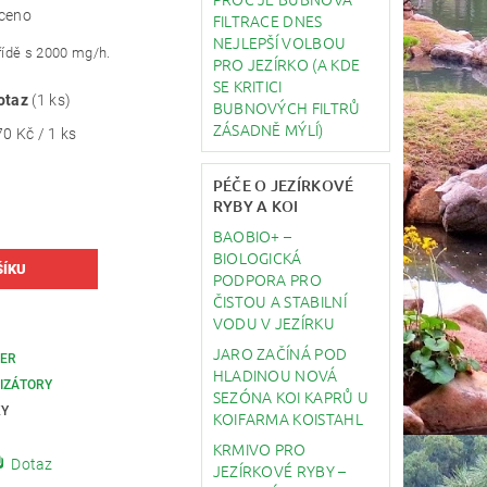
ceno
FILTRACE DNES
NEJLEPŠÍ VOLBOU
třídě s 2000 mg/h.
PRO JEZÍRKO (A KDE
SE KRITICI
otaz
(1 ks)
BUBNOVÝCH FILTRŮ
ZÁSADNĚ MÝLÍ)
0 Kč / 1 ks
PÉČE O JEZÍRKOVÉ
RYBY A KOI
BAOBIO+ –
BIOLOGICKÁ
PODPORA PRO
ČISTOU A STABILNÍ
VODU V JEZÍRKU
JARO ZAČÍNÁ POD
ER
HLADINOU NOVÁ
IZÁTORY
SEZÓNA KOI KAPRŮ U
KY
KOIFARMA KOISTAHL
KRMIVO PRO
Dotaz
JEZÍRKOVÉ RYBY –