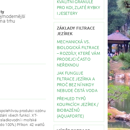
KVALITNÍ GRANULE
PRO KOI, ZLATÉ RYBKY
ity
I JESETERY
jmodernější
 na trhu
ZÁKLADY FILTRACE
JEZÍREK
MECHANICKÁ VS.
BIOLOGICKÁ FILTRACE
– ROZDÍLY, KTERÉ VÁM
PRODEJCI ČASTO
NEŘEKNOU
JAK FUNGUJE
FILTRACE JEZÍRKA A
PROČ BEZ NÍ NIKDY
NEBUDE ČISTÁ VODA
PŘEHLED TYPŮ
KOUPACÍCH JEZÍREK /
BIOBAZÉNŮ
spolehlivou produkci ozónu
(AQUAFORTE)
ání všech funkcí. XT-
 sladkovodní i mořské
 do 100%) Příkon: 42 wattů
x