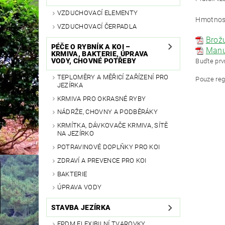
VZDUCHOVACÍ ELEMENTY
Hmotnos
VZDUCHOVACÍ ČERPADLA
Brož
PÉČE O RYBNÍK A KOI –
Manu
KRMIVA, BAKTERIE, ÚPRAVA
VODY, CHOVNÉ POTŘEBY
Buďte prvn
TEPLOMĚRY A MĚŘICÍ ZAŘÍZENÍ PRO
Pouze reg
JEZÍRKA
KRMIVA PRO OKRASNÉ RYBY
NÁDRŽE, CHOVNY A PODBĚRÁKY
KRMÍTKA, DÁVKOVAČE KRMIVA, SÍTĚ
NA JEZÍRKO
POTRAVINOVÉ DOPLŇKY PRO KOI
ZDRAVÍ A PREVENCE PRO KOI
BAKTERIE
ÚPRAVA VODY
STAVBA JEZÍRKA
EPDM FLEXIBILNÍ TVAROVKY