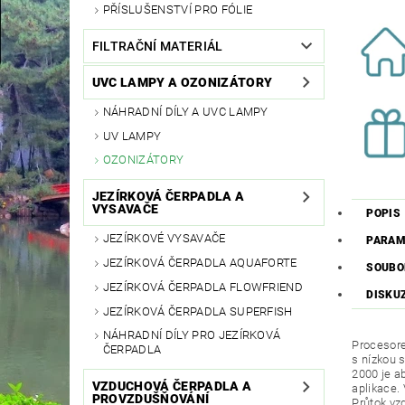
PŘÍSLUŠENSTVÍ PRO FÓLIE
FILTRAČNÍ MATERIÁL
UVC LAMPY A OZONIZÁTORY
NÁHRADNÍ DÍLY A UVC LAMPY
UV LAMPY
OZONIZÁTORY
JEZÍRKOVÁ ČERPADLA A
VYSAVAČE
POPIS
JEZÍRKOVÉ VYSAVAČE
PARAM
JEZÍRKOVÁ ČERPADLA AQUAFORTE
SOUBO
JEZÍRKOVÁ ČERPADLA FLOWFRIEND
DISKU
JEZÍRKOVÁ ČERPADLA SUPERFISH
NÁHRADNÍ DÍLY PRO JEZÍRKOVÁ
Procesore
ČERPADLA
s nízkou 
2000 je a
VZDUCHOVÁ ČERPADLA A
aplikace.
PROVZDUŠŇOVÁNÍ
Průtok vz