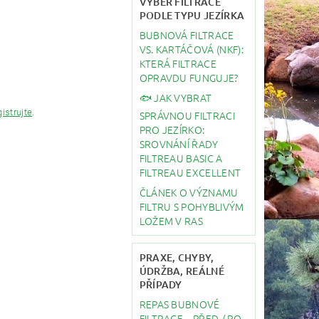
VÝBĚR FILTRACE
PODLE TYPU JEZÍRKA
BUBNOVÁ FILTRACE
VS. KARTÁČOVÁ (NKF):
KTERÁ FILTRACE
OPRAVDU FUNGUJE?
🐟 JAK VYBRAT
gistrujte
.
SPRÁVNOU FILTRACI
PRO JEZÍRKO:
SROVNÁNÍ ŘADY
FILTREAU BASIC A
FILTREAU EXCELLENT
ČLÁNEK O VÝZNAMU
FILTRU S POHYBLIVÝM
LOŽEM V RAS
PRAXE, CHYBY,
ÚDRŽBA, REÁLNÉ
PŘÍPADY
REPAS BUBNOVÉ
FILTRACE – PŘED / PO