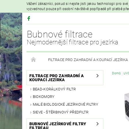
Vážení zákazníci, pokud si nejste jisti jakou technologii pro sv
vyzvednout pouze při osobní návštěvě popřípadě při platbě př
Bubnové filtrace
Nejmodernější filtrace pro jezírka
FILTRACE PRO ZAHRADNÍ A KOUPACÍ JEZÍRKA
Domů
UVC
HYDROIZOLAČNÍ FÓLIE
FILTRAČNÍ MATERIÁL
FILTRACE PRO ZAHRADNÍ A
KOUPACÍ JEZÍRKA
BEAD-KORÁLKOVÝ FILTR
VZDUCHOVÁ ČERPADLA A PROVZDUŠŇOVÁNÍ
BIOKOMORY
MALÉ BIOLOGICKÉ JEZÍRKOVÉ FILTRY
PRODEJ KOI KAPRŮ
MOJE OBJEDNÁVKA
SIEVE - ŠTĚRBINOVÝ PŘEDFILTR
BUBNOVÉ JEZÍRKOVÉ FILTRY
FILTREAU