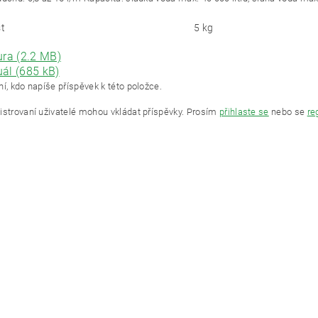
t
5 kg
ura (2.2 MB)
ál (685 kB)
í, kdo napíše příspěvek k této položce.
istrovaní uživatelé mohou vkládat příspěvky. Prosím
přihlaste se
nebo se
re