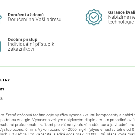
Garance kval
Doručení až domů
Nabízíme ne
Doručení na Vaši adresu
technologie
Osobní přístup
Individuální přístup k
zákazníkovi
ETRY
RY
ZE
m řízená ozónová technologie využívá vysoce kvalitní komponenty a nabízí 
spotřebou energie. Vybaveno velkým dotykovým displejem pro pohodlné ovlád
bsolutně profesionální zařízení pro vážné rybářské nadšence a je vhodné pro
 Výstup ozónu: 6 mm. Výkon ozonu: 0 - 2000 mg/h (plynule nastavitelné od 0
duchu: 0,8 až 16 l/m Kapacita: sladká voda max. 40 000 litrů, slaná voda ma