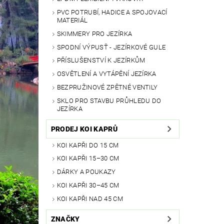
PVC POTRUBÍ, HADICE A SPOJOVACÍ
MATERIÁL
SKIMMERY PRO JEZÍRKA
SPODNÍ VÝPUSŤ - JEZÍRKOVÉ GULE
PŘÍSLUŠENSTVÍ K JEZÍRKŮM
OSVĚTLENÍ A VYTÁPĚNÍ JEZÍRKA
BEZPRUŽINOVÉ ZPĚTNÉ VENTILY
SKLO PRO STAVBU PRŮHLEDU DO
JEZÍRKA
PRODEJ KOI KAPRŮ
KOI KAPŘI DO 15 CM
KOI KAPŘI 15–30 CM
DÁRKY A POUKAZY
KOI KAPŘI 30–45 CM
KOI KAPŘI NAD 45 CM
ZNAČKY