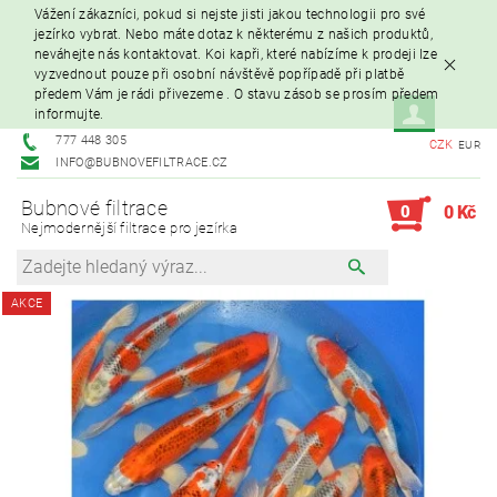
Vážení zákazníci, pokud si nejste jisti jakou technologii pro své
jezírko vybrat. Nebo máte dotaz k některému z našich produktů,
neváhejte nás kontaktovat. Koi kapři, které nabízíme k prodeji lze
vyzvednout pouze při osobní návštěvě popřípadě při platbě
předem Vám je rádi přivezeme . O stavu zásob se prosím předem
informujte.
777 448 305
CZK
EUR
INFO@BUBNOVEFILTRACE.CZ
Bubnové filtrace
0
0 Kč
Nejmodernější filtrace pro jezírka
AKCE