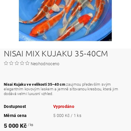
NISAI MIX KUJAKU 35-40CM
Neohodnoceno
Nisai Kujaku ve velikosti 35–40 cm
zaujmou především svým
elegantním kovovým leskem a jemně síťovanou kresbou, která jim
dodává velmi luxusní vzhled.
Dostupnost
Vyprodáno
Měrná cena
5 000 Kč / 1 ks
5 000 Kč
/ ks