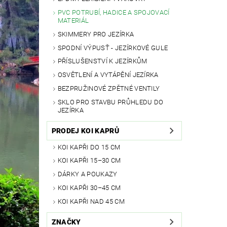
PVC POTRUBÍ, HADICE A SPOJOVACÍ
MATERIÁL
SKIMMERY PRO JEZÍRKA
SPODNÍ VÝPUSŤ - JEZÍRKOVÉ GULE
PŘÍSLUŠENSTVÍ K JEZÍRKŮM
OSVĚTLENÍ A VYTÁPĚNÍ JEZÍRKA
BEZPRUŽINOVÉ ZPĚTNÉ VENTILY
SKLO PRO STAVBU PRŮHLEDU DO
JEZÍRKA
PRODEJ KOI KAPRŮ
KOI KAPŘI DO 15 CM
KOI KAPŘI 15–30 CM
DÁRKY A POUKAZY
KOI KAPŘI 30–45 CM
KOI KAPŘI NAD 45 CM
ZNAČKY