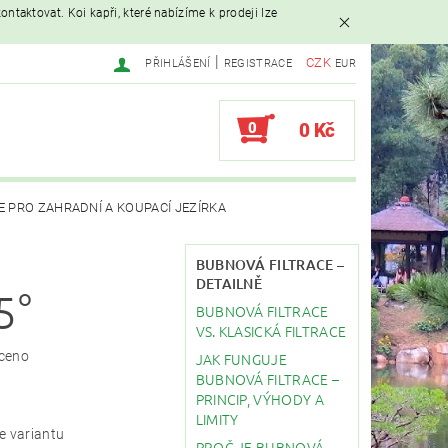
ntaktovat. Koi kapři, které nabízíme k prodeji lze
|
CZK
PŘIHLÁŠENÍ
REGISTRACE
EUR
0
0 Kč
E PRO ZAHRADNÍ A KOUPACÍ JEZÍRKA
AVAČE
BUBNOVÁ FILTRACE –
DETAILNĚ
5°
BUBNOVÁ FILTRACE
EBY
STAVBA JEZÍRKA
VS. KLASICKÁ FILTRACE
ceno
JAK FUNGUJE
BUBNOVÁ FILTRACE –
PRINCIP, VÝHODY A
LIMITY
e variantu
PROČ JE BUBNOVÁ