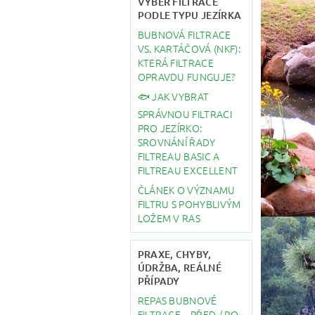
VÝBĚR FILTRACE
PODLE TYPU JEZÍRKA
BUBNOVÁ FILTRACE
VS. KARTÁČOVÁ (NKF):
KTERÁ FILTRACE
OPRAVDU FUNGUJE?
🐟 JAK VYBRAT
SPRÁVNOU FILTRACI
PRO JEZÍRKO:
SROVNÁNÍ ŘADY
FILTREAU BASIC A
FILTREAU EXCELLENT
ČLÁNEK O VÝZNAMU
FILTRU S POHYBLIVÝM
LOŽEM V RAS
PRAXE, CHYBY,
ÚDRŽBA, REÁLNÉ
PŘÍPADY
REPAS BUBNOVÉ
FILTRACE – PŘED / PO