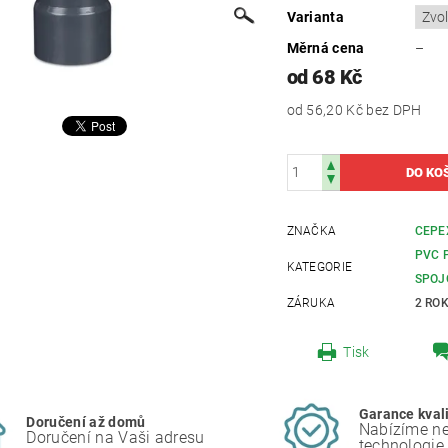
Varianta
Měrná cena
–
od 68 Kč
od 56,20 Kč
bez DPH
ZNAČKA
CEPE
PVC 
KATEGORIE
SPOJ
ZÁRUKA
2 RO
Tisk
Garance kval
Doručení až domů
Nabízíme ne
Doručení na Vaši adresu
technologie