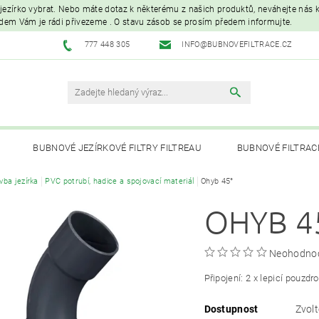
é jezírko vybrat. Nebo máte dotaz k některému z našich produktů, neváhejte nás ko
edem Vám je rádi přivezeme . O stavu zásob se prosím předem informujte.
777 448 305
INFO@BUBNOVEFILTRACE.CZ
BUBNOVÉ JEZÍRKOVÉ FILTRY FILTREAU
BUBNOVÉ FILTRAC
vba jezírka
PVC potrubí, hadice a spojovací materiál
Ohyb 45°
UVC LAMPY A OZONIZÁTORY
JEZÍRKOVÁ ČERPADLA A VYS
OHYB 4
PÉČE O RYBNÍK A KOI – KRMIVA, BAKTERIE, ÚPRAVA VODY, CHOVNÉ POTŘ
Neohodno
Připojení: 2 x lepicí pouzdro
Dostupnost
Zvolt