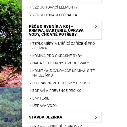
VZDUCHOVACÍ ELEMENTY
VZDUCHOVACÍ ČERPADLA
PÉČE O RYBNÍK A KOI –
KRMIVA, BAKTERIE, ÚPRAVA
VODY, CHOVNÉ POTŘEBY
TEPLOMĚRY A MĚŘICÍ ZAŘÍZENÍ PRO
JEZÍRKA
KRMIVA PRO OKRASNÉ RYBY
NÁDRŽE, CHOVNY A PODBĚRÁKY
KRMÍTKA, DÁVKOVAČE KRMIVA, SÍTĚ
NA JEZÍRKO
POTRAVINOVÉ DOPLŇKY PRO KOI
ZDRAVÍ A PREVENCE PRO KOI
BAKTERIE
ÚPRAVA VODY
STAVBA JEZÍRKA
EPDM FLEXIBILNÍ TVAROVKY