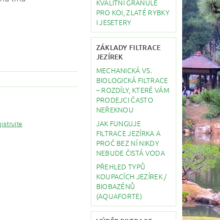
KVALITNÍ GRANULE
PRO KOI, ZLATÉ RYBKY
I JESETERY
ZÁKLADY FILTRACE
JEZÍREK
MECHANICKÁ VS.
BIOLOGICKÁ FILTRACE
– ROZDÍLY, KTERÉ VÁM
PRODEJCI ČASTO
NEŘEKNOU
JAK FUNGUJE
gistrujte
.
FILTRACE JEZÍRKA A
PROČ BEZ NÍ NIKDY
NEBUDE ČISTÁ VODA
PŘEHLED TYPŮ
KOUPACÍCH JEZÍREK /
BIOBAZÉNŮ
(AQUAFORTE)