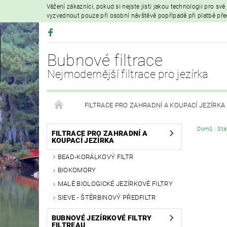
Vážení zákazníci, pokud si nejste jisti jakou technologii pro sv
vyzvednout pouze při osobní návštěvě popřípadě při platbě př
Bubnové filtrace
Nejmodernější filtrace pro jezírka
FILTRACE PRO ZAHRADNÍ A KOUPACÍ JEZÍRKA
Domů
Sta
HYDROIZOLAČNÍ FÓLIE
FILTRAČNÍ MATERIÁL
FILTRACE PRO ZAHRADNÍ A
KOUPACÍ JEZÍRKA
BEAD-KORÁLKOVÝ FILTR
VZDUCHOVÁ ČERPADLA A PROVZDUŠŇOVÁNÍ
BIOKOMORY
MALÉ BIOLOGICKÉ JEZÍRKOVÉ FILTRY
PRODEJ KOI KAPRŮ
MOJE OBJEDNÁVKA
SIEVE - ŠTĚRBINOVÝ PŘEDFILTR
BUBNOVÉ JEZÍRKOVÉ FILTRY
FILTREAU