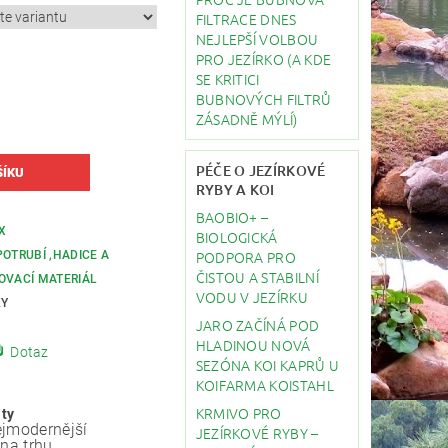
FILTRACE DNES
NEJLEPŠÍ VOLBOU
PRO JEZÍRKO (A KDE
SE KRITICI
BUBNOVÝCH FILTRŮ
ZÁSADNĚ MÝLÍ)
PÉČE O JEZÍRKOVÉ
RYBY A KOI
BAOBIO+ –
X
BIOLOGICKÁ
PODPORA PRO
POTRUBÍ ,HADICE A
ČISTOU A STABILNÍ
OVACÍ MATERIÁL
VODU V JEZÍRKU
KY
JARO ZAČÍNÁ POD
HLADINOU NOVÁ
Dotaz
SEZÓNA KOI KAPRŮ U
KOIFARMA KOISTAHL
KRMIVO PRO
ity
jmodernější
JEZÍRKOVÉ RYBY –
 na trhu