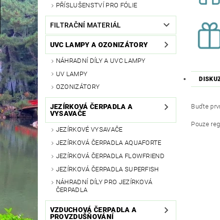
PŘÍSLUŠENSTVÍ PRO FÓLIE
FILTRAČNÍ MATERIÁL
UVC LAMPY A OZONIZÁTORY
NÁHRADNÍ DÍLY A UVC LAMPY
UV LAMPY
DISKU
OZONIZÁTORY
Buďte prvn
JEZÍRKOVÁ ČERPADLA A
VYSAVAČE
Pouze reg
JEZÍRKOVÉ VYSAVAČE
JEZÍRKOVÁ ČERPADLA AQUAFORTE
JEZÍRKOVÁ ČERPADLA FLOWFRIEND
JEZÍRKOVÁ ČERPADLA SUPERFISH
NÁHRADNÍ DÍLY PRO JEZÍRKOVÁ
ČERPADLA
VZDUCHOVÁ ČERPADLA A
PROVZDUŠŇOVÁNÍ