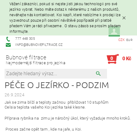
Vážení zákazníci, pokud si nejste jisti jakou technologii pro své
jezírko vybrat. Nebo máte dotaz k některému z našich produktů,
neváhejte nás kontaktovat. Koi kapři, které nabízíme k prodeji lze
vyzvednout pouze při osobní návštěvě popřípadě při platbě
předem Vám je rádi přivezeme . O stavu zásob se prosím předem
informujte.
777 448 305
CZK
EUR
INFO@BUBNOVEFILTRACE.CZ
Bubnové filtrace
0
0 Kč
Nejmodernější filtrace pro jezírka
PÉČE O JEZÍRKO - PODZIM
26.9.2024
Jak se zima blíží a teploty začnou přibližovat 10 stupňům
Celsia teplota vašeho Koi jezírka také klesne.
Příprava rybníka na zimu je náročný úkol, který vyžaduje mnoho kroků.
Proces začne opět tam , kde na jaře, u Koi.