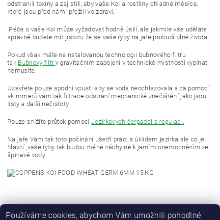
odstranili toxiny a zajistili, aby vaše Koi a rostliny chladné měsíce,
které jsou před námi přežili ve zdraví.
Péče o vaše Koi může vyžadovat hodně úsilí, ale jakmile vše uděláte
správně budete mít jistotu že se vaše ryby na jaře probudí plné života.
Pokud však máte nainstalovanou technologii bubnového filtru
tak
Bubnový filtr
v gravitačním zapojení v technické místnosti vypínat
nemusíte.
Uzavřete pouze spodní vpusti aby se voda neochlazovala a za pomocí
skimmerů vám tak filtrace odstraní mechanické znečištění jako jsou
listy a další nečistoty.
Pouze snížíte průtok pomocí
Jezírkových čerpadel s regulací.
Na jaře Vám tak toto počínání ušetří práci s úklidem jezírka ale co je
hlavní ,vaše ryby tak budou méně náchylné k jarním onemocněním ze
špinavé vody.
Používáme cookies, abychom Vám umožnili pohodlné
PŘEDCHOZÍ ČLÁNEK
DALŠÍ ČLÁNEK