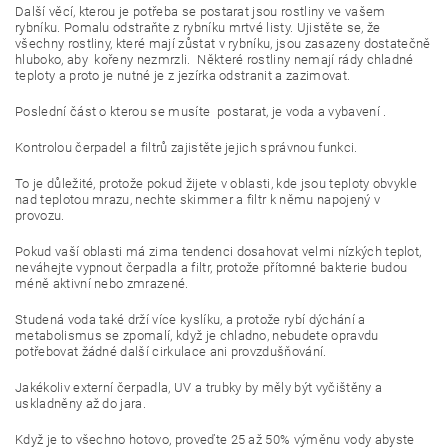
Další věcí, kterou je potřeba se postarat jsou rostliny ve vašem
rybníku. Pomalu odstraňte z rybníku mrtvé listy. Ujistěte se, že
všechny rostliny, které mají zůstat v rybníku, jsou zasazeny dostatečně
hluboko, aby kořeny nezmrzli. Některé rostliny nemají rády chladné
teploty a proto je nutné je z jezírka odstranit a zazimovat.
Poslední část o kterou se musíte postarat, je voda a vybavení .
Kontrolou čerpadel a filtrů zajistěte jejich správnou funkci.
To je důležité, protože pokud žijete v oblasti, kde jsou teploty obvykle
nad teplotou mrazu, nechte skimmer a filtr k němu napojený v
provozu.
Pokud vaší oblasti má zima tendenci dosahovat velmi nízkých teplot,
neváhejte vypnout čerpadla a filtr, protože přítomné bakterie budou
méně aktivní nebo zmrazené.
Studená voda také drží více kyslíku, a protože rybí dýchání a
metabolismus se zpomalí, když je chladno, nebudete opravdu
potřebovat žádné další cirkulace ani provzdušňování.
Jakékoliv externí čerpadla, UV a trubky by měly být vyčištěny a
uskladněny až do jara.
Když je to všechno hotovo, proveďte 25 až 50% výměnu vody abyste