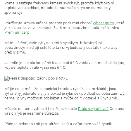
Pomalu snižujte frekvenci krmení svých ryb, protože když okolní
teplota vodu ochladí, metabolismus vašich ryb se dramaticky
zpomaluje.
Používejte krmiva určená pro toto podzimní období
Wheat germ
,které
je k dispozici ve velikostech 3 a 6 mm, nebo zimní potápivé krmivo
Premium carp
Máte-li štěstí, vaše ryby se krmily vysokými bílkovinnými
potravinovými zdroji celé léto tak si vybudovaly dostatek tuku, aby
přežily zimu.
Jakmile je teplota konečně trvale pod 6 ° C zastavte krmení až do jara,
kdy se teplota trvale vyšší než 6 ° C.
Mějte na paměti, že organická hmota v rybníku se rozkládá , jsou
vytvářeny jedovaté plyny a pokud je rybníček po dlouhou dobu zamrzlý,
nemají plyny možnost odcházet a může dojít k otravě a úhynu ryb..
Můžete se tomu vyhnout tím, že zakoupíte
Průtokový ohřívač
Ochrana
vašich ryb je nesmírně důležitá.
Přidejte ochranou síť pro udržení listů a zvířat mimo váš rybník.