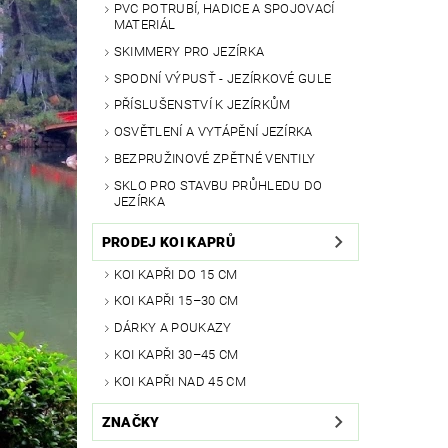
PVC POTRUBÍ, HADICE A SPOJOVACÍ
MATERIÁL
SKIMMERY PRO JEZÍRKA
SPODNÍ VÝPUSŤ - JEZÍRKOVÉ GULE
PŘÍSLUŠENSTVÍ K JEZÍRKŮM
OSVĚTLENÍ A VYTÁPĚNÍ JEZÍRKA
BEZPRUŽINOVÉ ZPĚTNÉ VENTILY
SKLO PRO STAVBU PRŮHLEDU DO
JEZÍRKA
PRODEJ KOI KAPRŮ
KOI KAPŘI DO 15 CM
KOI KAPŘI 15–30 CM
DÁRKY A POUKAZY
KOI KAPŘI 30–45 CM
KOI KAPŘI NAD 45 CM
ZNAČKY