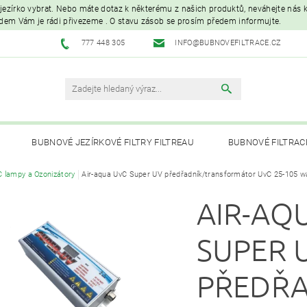
é jezírko vybrat. Nebo máte dotaz k některému z našich produktů, neváhejte nás ko
edem Vám je rádi přivezeme . O stavu zásob se prosím předem informujte.
777 448 305
INFO@BUBNOVEFILTRACE.CZ
BUBNOVÉ JEZÍRKOVÉ FILTRY FILTREAU
BUBNOVÉ FILTRAC
 lampy a Ozonizátory
Air-aqua UvC Super UV předřadník/transformátor UvC 25-105 w
UVC LAMPY A OZONIZÁTORY
JEZÍRKOVÁ ČERPADLA A VYS
AIR-AQ
PÉČE O RYBNÍK A KOI – KRMIVA, BAKTERIE, ÚPRAVA VODY, CHOVNÉ POTŘ
SUPER 
PŘEDŘ