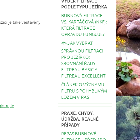
VÝBĚR FILTRACE
PODLE TYPU JEZÍRKA
BUBNOVÁ FILTRACE
VS. KARTÁČOVÁ (NKF):
ozici je také vestavěný
KTERÁ FILTRACE
OPRAVDU FUNGUJE?
🐟 JAK VYBRAT
SPRÁVNOU FILTRACI
PRO JEZÍRKO:
SROVNÁNÍ ŘADY
FILTREAU BASIC A
FILTREAU EXCELLENT
ČLÁNEK O VÝZNAMU
FILTRU S POHYBLIVÝM
LOŽEM V RAS
gistrujte
.
PRAXE, CHYBY,
ÚDRŽBA, REÁLNÉ
PŘÍPADY
REPAS BUBNOVÉ
FILTRACE – PŘED / PO