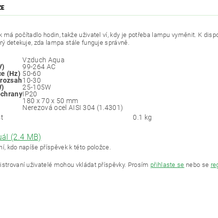
ZE
 má počítadlo hodin, takže uživatel ví, kdy je potřeba lampu vyměnit. K disp
erý detekuje, zda lampa stále funguje správně.
Vzduch Aqua
V)
99-264 AC
e (Hz)
50-60
 rozsah
10-30
W)
25-105W
ochrany
IP20
180 x 70 x 50 mm
Nerezová ocel AISI 304 (1.4301)
t
0.1 kg
ál (2.4 MB)
í, kdo napíše příspěvek k této položce.
istrovaní uživatelé mohou vkládat příspěvky. Prosím
přihlaste se
nebo se
re