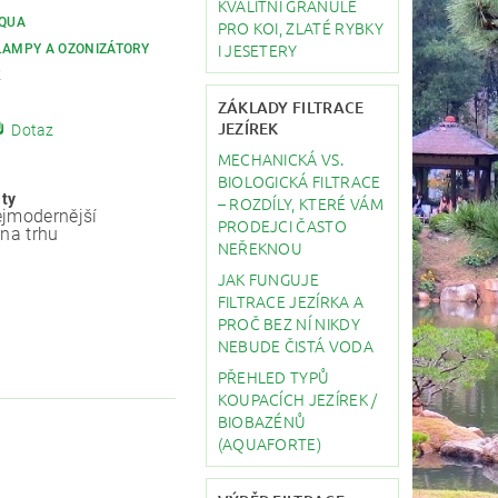
KVALITNÍ GRANULE
AQUA
PRO KOI, ZLATÉ RYBKY
I JESETERY
LAMPY A OZONIZÁTORY
K
ZÁKLADY FILTRACE
JEZÍREK
Dotaz
MECHANICKÁ VS.
BIOLOGICKÁ FILTRACE
ity
– ROZDÍLY, KTERÉ VÁM
jmodernější
PRODEJCI ČASTO
 na trhu
NEŘEKNOU
JAK FUNGUJE
FILTRACE JEZÍRKA A
PROČ BEZ NÍ NIKDY
NEBUDE ČISTÁ VODA
PŘEHLED TYPŮ
KOUPACÍCH JEZÍREK /
BIOBAZÉNŮ
(AQUAFORTE)