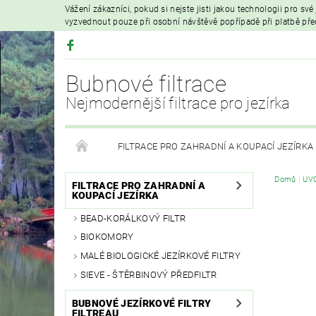
Vážení zákazníci, pokud si nejste jisti jakou technologii pro sv
vyzvednout pouze při osobní návštěvě popřípadě při platbě př
Bubnové filtrace
Nejmodernější filtrace pro jezírka
FILTRACE PRO ZAHRADNÍ A KOUPACÍ JEZÍRKA
Domů
UVC
HYDROIZOLAČNÍ FÓLIE
FILTRAČNÍ MATERIÁL
FILTRACE PRO ZAHRADNÍ A
KOUPACÍ JEZÍRKA
BEAD-KORÁLKOVÝ FILTR
VZDUCHOVÁ ČERPADLA A PROVZDUŠŇOVÁNÍ
BIOKOMORY
MALÉ BIOLOGICKÉ JEZÍRKOVÉ FILTRY
PRODEJ KOI KAPRŮ
MOJE OBJEDNÁVKA
SIEVE - ŠTĚRBINOVÝ PŘEDFILTR
BUBNOVÉ JEZÍRKOVÉ FILTRY
FILTREAU