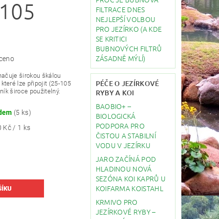
-105
FILTRACE DNES
NEJLEPŠÍ VOLBOU
PRO JEZÍRKO (A KDE
SE KRITICI
BUBNOVÝCH FILTRŮ
ZÁSADNĚ MÝLÍ)
ceno
načuje širokou škálou
PÉČE O JEZÍRKOVÉ
teré lze připojit (25-105
ník široce použitelný.
RYBY A KOI
BAOBIO+ –
adem
(5 ks)
BIOLOGICKÁ
PODPORA PRO
 Kč / 1 ks
ČISTOU A STABILNÍ
VODU V JEZÍRKU
JARO ZAČÍNÁ POD
HLADINOU NOVÁ
SEZÓNA KOI KAPRŮ U
KOIFARMA KOISTAHL
KRMIVO PRO
JEZÍRKOVÉ RYBY –