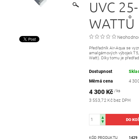
UVC 25
WATTŮ
Neohodno
Předřadník Air-Aqua se vyz
amalgámových výbojek T5, k
Watt). Díky tomu je předřad
Dostupnost
Skl
Měrná cena
4 300
4 300 Kč
/ ks
3 553,72 Kč bez DPH
KÓD PRODUKTU
1429