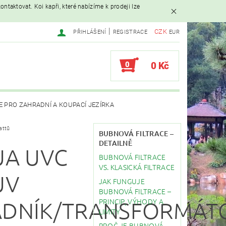
ntaktovat. Koi kapři, které nabízíme k prodeji lze
|
CZK
PŘIHLÁŠENÍ
REGISTRACE
EUR
0
0 Kč
E PRO ZAHRADNÍ A KOUPACÍ JEZÍRKA
attů
AVAČE
BUBNOVÁ FILTRACE –
DETAILNĚ
UA UVC
BUBNOVÁ FILTRACE
EBY
STAVBA JEZÍRKA
VS. KLASICKÁ FILTRACE
UV
JAK FUNGUJE
BUBNOVÁ FILTRACE –
PRINCIP, VÝHODY A
ADNÍK/TRANSFORMÁT
LIMITY
PROČ JE BUBNOVÁ