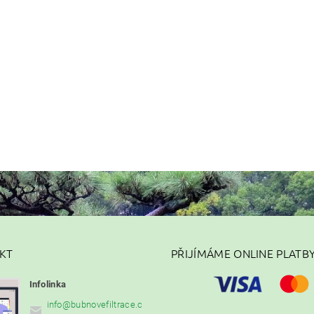
KT
PŘIJÍMÁME ONLINE PLATB
Infolinka
info
@
bubnovefiltrace.c