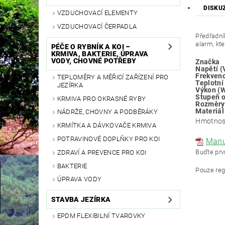
DISKU
VZDUCHOVACÍ ELEMENTY
VZDUCHOVACÍ ČERPADLA
Předřadník
alarm, kt
PÉČE O RYBNÍK A KOI –
KRMIVA, BAKTERIE, ÚPRAVA
VODY, CHOVNÉ POTŘEBY
Značka
Napětí (
Frekvenc
TEPLOMĚRY A MĚŘICÍ ZAŘÍZENÍ PRO
Teplotní
JEZÍRKA
Výkon (
Stupeň 
KRMIVA PRO OKRASNÉ RYBY
Rozměry
Materiál
NÁDRŽE, CHOVNY A PODBĚRÁKY
Hmotnos
KRMÍTKA A DÁVKOVAČE KRMIVA
POTRAVINOVÉ DOPLŇKY PRO KOI
Manu
Buďte prvn
ZDRAVÍ A PREVENCE PRO KOI
BAKTERIE
Pouze reg
ÚPRAVA VODY
STAVBA JEZÍRKA
EPDM FLEXIBILNÍ TVAROVKY