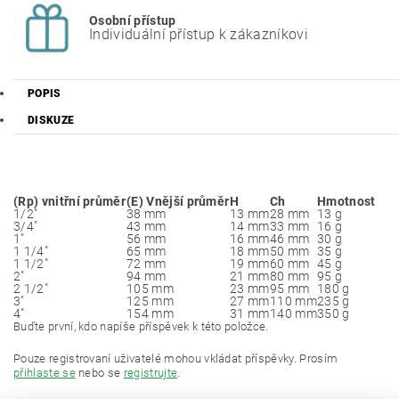
Osobní přístup
Individuální přístup k zákazníkovi
POPIS
DISKUZE
(Rp) vnitřní průměr
(E) Vnější průměr
H
Ch
Hmotnost
1/2"
38 mm
13 mm
28 mm
13 g
3/4"
43 mm
14 mm
33 mm
16 g
1"
56 mm
16 mm
46 mm
30 g
1 1/4"
65 mm
18 mm
50 mm
35 g
1 1/2"
72 mm
19 mm
60 mm
45 g
2"
94 mm
21 mm
80 mm
95 g
2 1/2"
105 mm
23 mm
95 mm
180 g
3"
125 mm
27 mm
110 mm
235 g
4"
154 mm
31 mm
140 mm
350 g
Buďte první, kdo napíše příspěvek k této položce.
Pouze registrovaní uživatelé mohou vkládat příspěvky. Prosím
přihlaste se
nebo se
registrujte
.