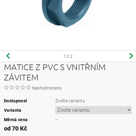
1
z 2
MATICE Z PVC S VNITŘNÍM
ZÁVITEM
Neohodnoceno
Dostupnost
Zvolte variantu
Varianta
Měrná cena
–
od 70 Kč