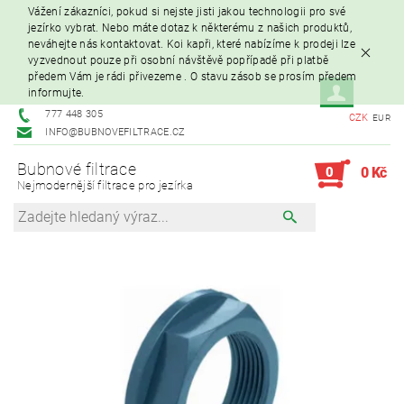
Vážení zákazníci, pokud si nejste jisti jakou technologii pro své
jezírko vybrat. Nebo máte dotaz k některému z našich produktů,
neváhejte nás kontaktovat. Koi kapři, které nabízíme k prodeji lze
vyzvednout pouze při osobní návštěvě popřípadě při platbě
předem Vám je rádi přivezeme . O stavu zásob se prosím předem
informujte.
777 448 305
CZK
EUR
INFO@BUBNOVEFILTRACE.CZ
Bubnové filtrace
0
0 Kč
Nejmodernější filtrace pro jezírka