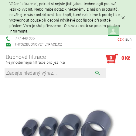
Vážení zákazníci, pokud si nejste jisti jakou technologii pro své
jezírko vybrat. Nebo máte dotaz k některému z našich produktů,
neváhejte nás kontaktovat. Koi kapři, které nabízíme k prodeji lze
vyzvednout pouze při osobní návštěvě popřípadě při platbě
předem Vám je rádi přivezeme . O stavu zásob se prosím předem
informujte.
777 448 305
CZK
EUR
INFO@BUBNOVEFILTRACE.CZ
Bubnové filtrace
0
0 Kč
Nejmodernější filtrace pro jezírka