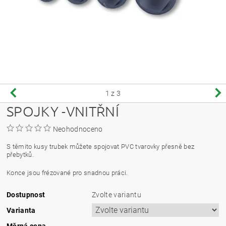
1
z 3
SPOJKY -VNITŘNÍ
Neohodnoceno
S těmito kusy trubek můžete spojovat PVC tvarovky přesně bez
přebytků.
Konce jsou frézované pro snadnou práci.
Dostupnost
Zvolte variantu
Varianta
Měrná cena
–