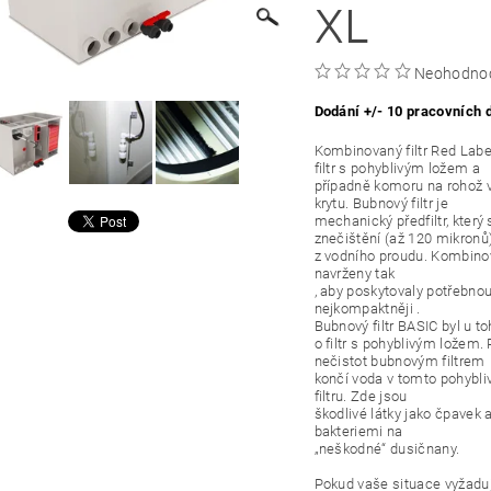
XL
Neohodno
Dodání +/- 10 pracovních 
Kombinovaný filtr Red Label
filtr s pohyblivým ložem a
případně komoru na rohož
krytu. Bubnový filtr je
mechanický předfiltr, který
znečištění (až 120 mikronů
z vodního proudu. Kombinov
navrženy tak
, aby poskytovaly potřebnou 
nejkompaktněji .
Bubnový filtr BASIC byl u t
o filtr s pohyblivým ložem.
nečistot bubnovým filtrem
končí voda v tomto pohybliv
filtru. Zde jsou
škodlivé látky jako čpavek
bakteriemi na
„neškodné“ dusičnany.
Pokud vaše situace vyžaduje