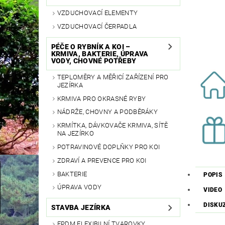
VZDUCHOVACÍ ELEMENTY
VZDUCHOVACÍ ČERPADLA
PÉČE O RYBNÍK A KOI –
KRMIVA, BAKTERIE, ÚPRAVA
VODY, CHOVNÉ POTŘEBY
TEPLOMĚRY A MĚŘICÍ ZAŘÍZENÍ PRO
JEZÍRKA
KRMIVA PRO OKRASNÉ RYBY
NÁDRŽE, CHOVNY A PODBĚRÁKY
KRMÍTKA, DÁVKOVAČE KRMIVA, SÍTĚ
NA JEZÍRKO
POTRAVINOVÉ DOPLŇKY PRO KOI
ZDRAVÍ A PREVENCE PRO KOI
BAKTERIE
POPIS
ÚPRAVA VODY
VIDEO
DISKU
STAVBA JEZÍRKA
EPDM FLEXIBILNÍ TVAROVKY