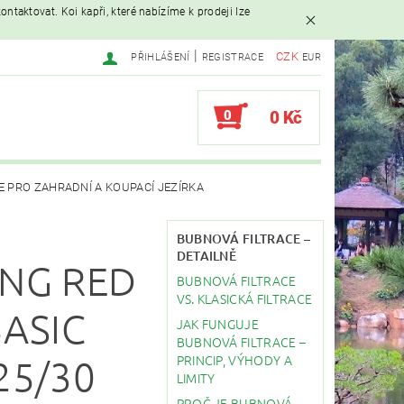
ntaktovat. Koi kapři, které nabízíme k prodeji lze
|
CZK
PŘIHLÁŠENÍ
REGISTRACE
EUR
0
0 Kč
E PRO ZAHRADNÍ A KOUPACÍ JEZÍRKA
AVAČE
BUBNOVÁ FILTRACE –
DETAILNĚ
NG RED
BUBNOVÁ FILTRACE
EBY
STAVBA JEZÍRKA
VS. KLASICKÁ FILTRACE
BASIC
JAK FUNGUJE
BUBNOVÁ FILTRACE –
PRINCIP, VÝHODY A
25/30
LIMITY
PROČ JE BUBNOVÁ