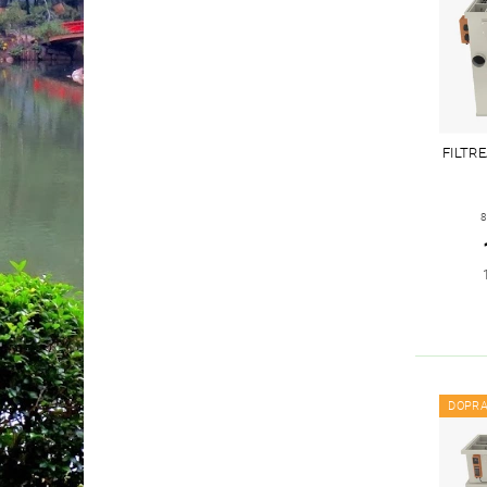
FILTR
8
DOPR