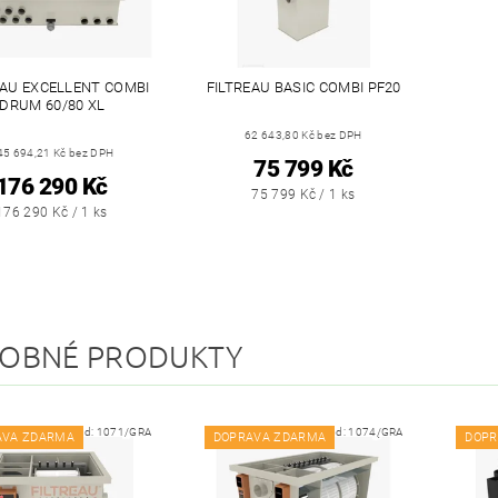
EAU EXCELLENT COMBI
FILTREAU BASIC COMBI PF20
DRUM 60/80 XL
62 643,80 Kč bez DPH
45 694,21 Kč bez DPH
75 799 Kč
176 290 Kč
75 799 Kč / 1 ks
176 290 Kč / 1 ks
OBNÉ PRODUKTY
Kód:
1071/GRA
Kód:
1074/GRA
AVA ZDARMA
DOPRAVA ZDARMA
DOPR