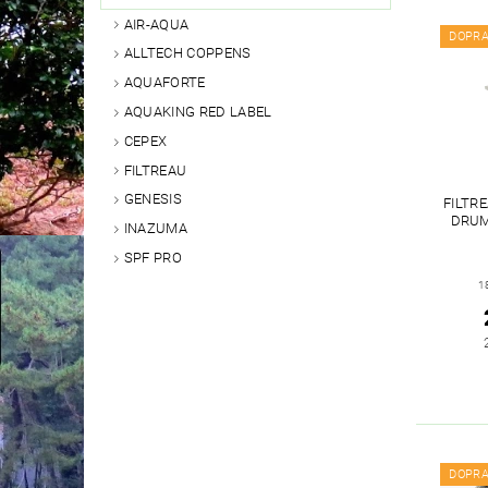
AIR-AQUA
DOPR
ALLTECH COPPENS
AQUAFORTE
AQUAKING RED LABEL
CEPEX
FILTREAU
GENESIS
FILTR
DRUM
INAZUMA
SPF PRO
1
DOPR