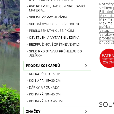
Rozměry 
PVC POTRUBÍ, HADICE A SPOJOVACÍ
Velikost
MATERIÁL
Filtrační
Maximáln
SKIMMERY PRO JEZÍRKA
Maximáln
Maximáln
SPODNÍ VÝPUSŤ - JEZÍRKOVÉ GULE
jezírka
Vstup
PŘÍSLUŠENSTVÍ K JEZÍRKŮM
Výfukové
OSVĚTLENÍ A VYTÁPĚNÍ JEZÍRKA
proplach
přívod v
BEZPRUŽINOVÉ ZPĚTNÉ VENTILY
SKLO PRO STAVBU PRŮHLEDU DO
JEZÍRKA
PRODEJ KOI KAPRŮ
KOI KAPŘI DO 15 CM
KOI KAPŘI 15–30 CM
DÁRKY A POUKAZY
KOI KAPŘI 30–45 CM
KOI KAPŘI NAD 45 CM
SOU
ZNAČKY