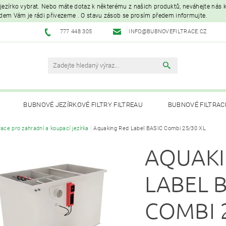
é jezírko vybrat. Nebo máte dotaz k některému z našich produktů, neváhejte nás ko
edem Vám je rádi přivezeme . O stavu zásob se prosím předem informujte.
777 448 305
INFO@BUBNOVEFILTRACE.CZ
BUBNOVÉ JEZÍRKOVÉ FILTRY FILTREAU
BUBNOVÉ FILTRAC
trace pro zahradní a koupací jezírka
Aquaking Red Label BASIC Combi 25/30 XL
UVC LAMPY A OZONIZÁTORY
JEZÍRKOVÁ ČERPADLA A VYS
AQUAKI
PÉČE O RYBNÍK A KOI – KRMIVA, BAKTERIE, ÚPRAVA VODY, CHOVNÉ POTŘ
LABEL 
COMBI 