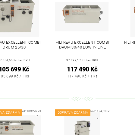
EAU EXCELLENT COMBI
FILTREAU EXCELLENT COMBI
FILT
DRUM 25/30
DRUM 30/40 LOW IN LINE
7 354,55 Kč bez DPH
97 099,17 Kč bez DPH
105 699 Kč
117 490 Kč
105 699 Kč / 1 ks
117 490 Kč / 1 ks
Kód:
1092/GRA
Kód:
174/CER
AVA ZDARMA
DOPRAVA ZDARMA