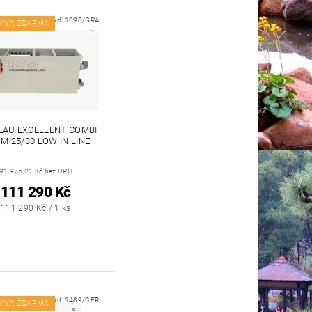
Kód:
1098/GRA
AVA ZDARMA
REAU EXCELLENT COMBI
M 25/30 LOW IN LINE
91 975,21 Kč bez DPH
111 290 Kč
111 290 Kč / 1 ks
Kód:
1489/CER
AVA ZDARMA