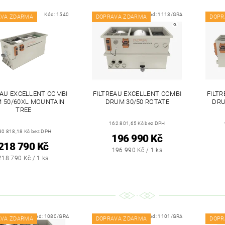
Kód:
1540
Kód:
1113/GRA
AVA ZDARMA
DOPRAVA ZDARMA
DOPR
EAU EXCELLENT COMBI
FILTREAU EXCELLENT COMBI
FILT
 50/60XL MOUNTAIN
DRUM 30/50 ROTATE
DRU
TREE
162 801,65 Kč bez DPH
80 818,18 Kč bez DPH
196 990 Kč
218 790 Kč
196 990 Kč / 1 ks
218 790 Kč / 1 ks
Kód:
1080/GRA
Kód:
1101/GRA
AVA ZDARMA
DOPRAVA ZDARMA
DOPR