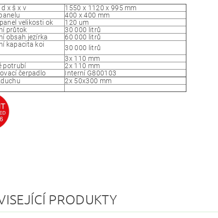
d x š x v
1550 x 1120 x 995 mm
 panelu
400 x 400 mm
 panel velikosti ok
120 um
í průtok
30 000 litrů
í obsah jezírka
60 000 litrů
í kapacita koi
30 000 litrů
3x 110 mm
 potrubí
2x 110 mm
ovací čerpadlo
Interní G800103
zduchu
2x 50x300 mm
VISEJÍCÍ PRODUKTY