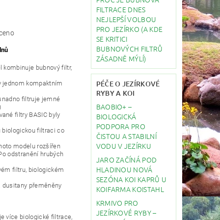
FILTRACE DNES
NEJLEPŠÍ VOLBOU
PRO JEZÍRKO (A KDE
ceno
SE KRITICI
BUBNOVÝCH FILTRŮ
dnů
ZÁSADNĚ MÝLÍ)
 kombinuje bubnový filtr,
PÉČE O JEZÍRKOVÉ
 v jednom kompaktním
RYBY A KOI
 snadno filtruje jemné
BAOBIO+ –
)
ané filtry BASIC byly
BIOLOGICKÁ
PODPORA PRO
biologickou filtraci co
ČISTOU A STABILNÍ
VODU V JEZÍRKU
ohoto modelu rozšířen
 Po odstranění hrubých
JARO ZAČÍNÁ POD
HLADINOU NOVÁ
ém filtru, biologickém
SEZÓNA KOI KAPRŮ U
 a dusitany přeměněny
KOIFARMA KOISTAHL
KRMIVO PRO
JEZÍRKOVÉ RYBY –
 více biologické filtrace,