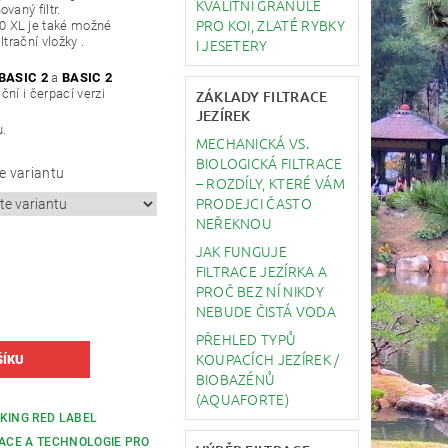
KVALITNÍ GRANULE
vaný filtr.
PRO KOI, ZLATÉ RYBKY
 XL je také možné
ltrační vložky .
I JESETERY
BASIC 2
a
BASIC 2
ční i čerpací verzi
ZÁKLADY FILTRACE
JEZÍREK
u.
MECHANICKÁ VS.
BIOLOGICKÁ FILTRACE
e variantu
– ROZDÍLY, KTERÉ VÁM
PRODEJCI ČASTO
NEŘEKNOU
JAK FUNGUJE
FILTRACE JEZÍRKA A
PROČ BEZ NÍ NIKDY
NEBUDE ČISTÁ VODA
PŘEHLED TYPŮ
KOUPACÍCH JEZÍREK /
BIOBAZÉNŮ
(AQUAFORTE)
KING RED LABEL
RACE A TECHNOLOGIE PRO