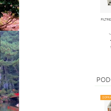
FILTR
1
POD
DOPR