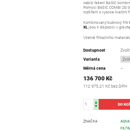
nabízí řešení BASIC kombino
Pomocí BASIC COMBI 25/30
rozšíření o vysoce kvalitní fi
Kombinovaný bubnový filtr
XL
jsou k dispozici v gravita
Včetně filtračního materiál
Dostupnost
Zvolt
Varianta
Měrná cena
–
136 700 Kč
112 975,21 Kč bez DPH
ZNAČKA
AQUA
FILT