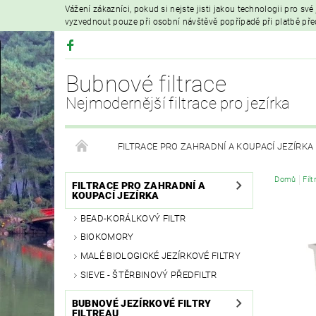
Vážení zákazníci, pokud si nejste jisti jakou technologii pro sv
vyzvednout pouze při osobní návštěvě popřípadě při platbě př
Bubnové filtrace
Nejmodernější filtrace pro jezírka
FILTRACE PRO ZAHRADNÍ A KOUPACÍ JEZÍRKA
Domů
Fil
HYDROIZOLAČNÍ FÓLIE
FILTRAČNÍ MATERIÁL
FILTRACE PRO ZAHRADNÍ A
KOUPACÍ JEZÍRKA
BEAD-KORÁLKOVÝ FILTR
VZDUCHOVÁ ČERPADLA A PROVZDUŠŇOVÁNÍ
BIOKOMORY
MALÉ BIOLOGICKÉ JEZÍRKOVÉ FILTRY
PRODEJ KOI KAPRŮ
MOJE OBJEDNÁVKA
SIEVE - ŠTĚRBINOVÝ PŘEDFILTR
BUBNOVÉ JEZÍRKOVÉ FILTRY
FILTREAU